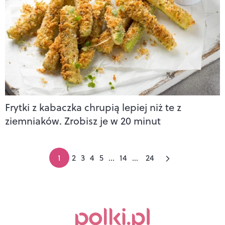
Frytki z kabaczka chrupią lepiej niż te z
ziemniaków. Zrobisz je w 20 minut
1
2
3
4
5
...
14
...
24