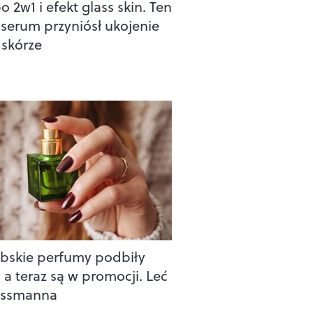
 2w1 i efekt glass skin. Ten
serum przyniósł ukojenie
 skórze
abskie perfumy podbiły
 a teraz są w promocji. Leć
ossmanna