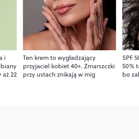
 i
Ten krem to wygładzający
SPF 50
lbiany
przyjaciel kobiet 40+. Zmarszczki
50% t
 aż 22
przy ustach znikają w mig
bo za