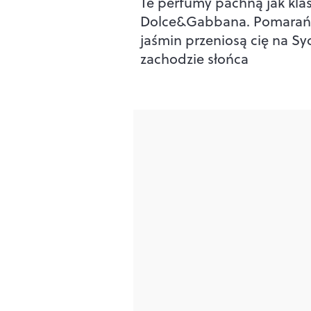
Te perfumy pachną jak kla
Dolce&Gabbana. Pomarańc
jaśmin przeniosą cię na Syc
zachodzie słońca