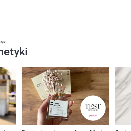
tyki
metyki