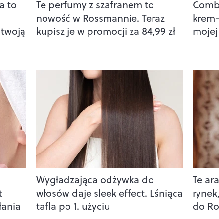
a to
Te perfumy z szafranem to
Combo
nowość w Rossmannie. Teraz
krem-
 twoją
kupisz je w promocji za 84,99 zł
mojej
Wygładzająca odżywka do
Te ar
t
włosów daje sleek effect. Lśniąca
rynek,
łania
tafla po 1. użyciu
do R