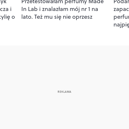
syk
Przetestowałam perfumy Made
Podar
za i
In Lab i znalazłam mój nr 1 na
zapac
ylię o
lato. Też mu się nie oprzesz
perfu
najpi