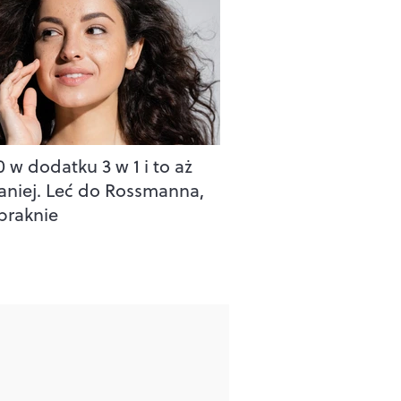
 w dodatku 3 w 1 i to aż
aniej. Leć do Rossmanna,
braknie