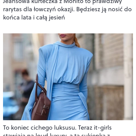
Jeansowa kurteczka z Mohito to prawdziwy
rarytas dla łowczyń okazji. Będziesz ją nosić do
końca lata i całą jesień
To koniec cichego luksusu. Teraz it-girls
stawiają na loud luxury, a ta sukienka z