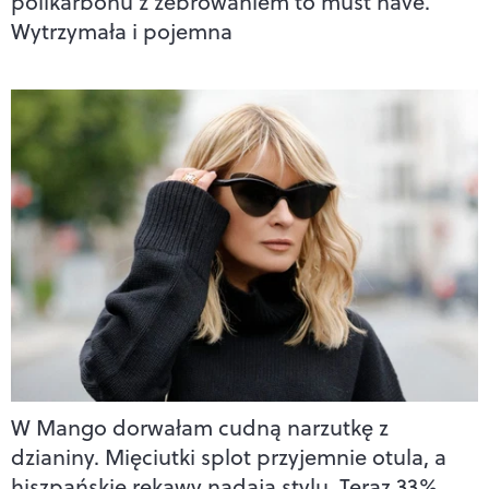
polikarbonu z żebrowaniem to must have.
Wytrzymała i pojemna
W Mango dorwałam cudną narzutkę z
dzianiny. Mięciutki splot przyjemnie otula, a
hiszpańskie rękawy nadają stylu. Teraz 33%