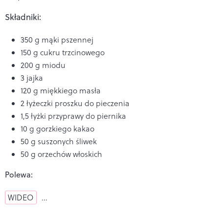
Składniki:
350 g mąki pszennej
150 g cukru trzcinowego
200 g miodu
3 jajka
120 g miękkiego masła
2 łyżeczki proszku do pieczenia
1,5 łyżki przyprawy do piernika
10 g gorzkiego kakao
50 g suszonych śliwek
50 g orzechów włoskich
Polewa:
WIDEO
…