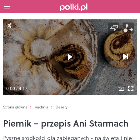
0:00 / 4:17
Strona główna
Kuchnia
Desery
Piernik – przepis Ani Starmach
Pyszne słodkości dla zabieganych - na święta i nie