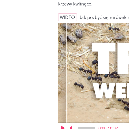
krzewy kwitnące.
WIDEO
Jak pozbyć się mrówek z
0:00 / 0:32