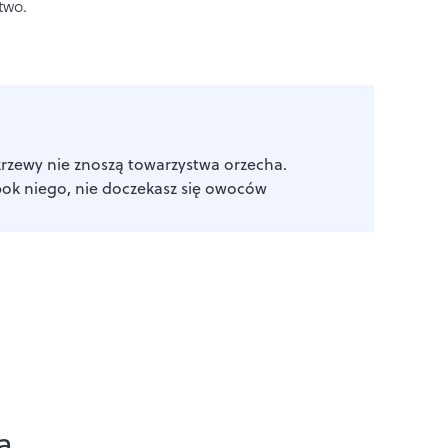
two.
krzewy nie znoszą towarzystwa orzecha.
bok niego, nie doczekasz się owoców
a