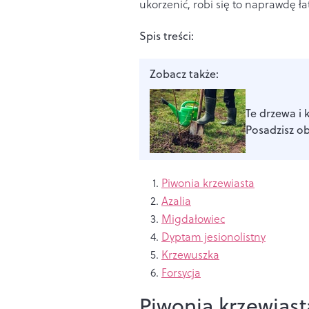
ukorzenić, robi się to naprawdę ła
Spis treści:
Zobacz także:
Te drzewa i 
Posadzisz o
Piwonia krzewiasta
Azalia
Migdałowiec
Dyptam jesionolistny
Krzewuszka
Forsycja
Piwonia krzewiast