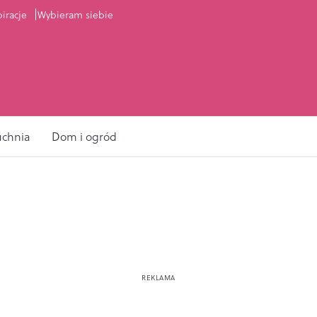
piracje
Wybieram siebie
uchnia
Dom i ogród