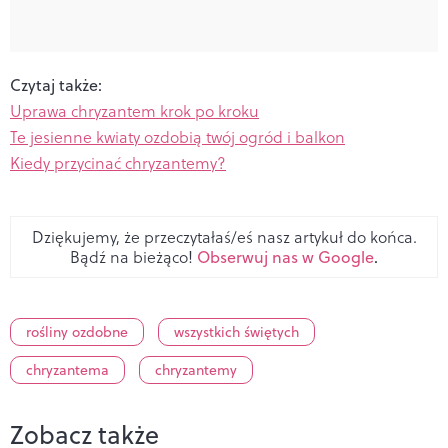
Czytaj także:
Uprawa chryzantem krok po kroku
Te jesienne kwiaty ozdobią twój ogród i balkon
Kiedy przycinać chryzantemy?
Dziękujemy, że przeczytałaś/eś nasz artykuł do końca.
Bądź na bieżąco!
Obserwuj nas w Google
.
rośliny ozdobne
wszystkich świętych
chryzantema
chryzantemy
Zobacz także