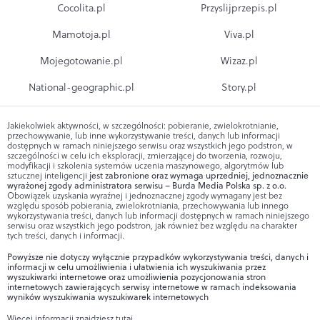
Cocolita.pl
Przyslijprzepis.pl
Mamotoja.pl
Viva.pl
Mojegotowanie.pl
Wizaz.pl
National-geographic.pl
Story.pl
Jakiekolwiek aktywności, w szczególności: pobieranie, zwielokrotnianie,
przechowywanie, lub inne wykorzystywanie treści, danych lub informacji
dostępnych w ramach niniejszego serwisu oraz wszystkich jego podstron, w
szczególności w celu ich eksploracji, zmierzającej do tworzenia, rozwoju,
modyfikacji i szkolenia systemów uczenia maszynowego, algorytmów lub
sztucznej inteligencji
jest zabronione oraz wymaga uprzedniej, jednoznacznie
wyrażonej zgody administratora serwisu – Burda Media Polska sp. z o.o.
Obowiązek uzyskania wyraźnej i jednoznacznej zgody wymagany jest bez
względu sposób pobierania, zwielokrotniania, przechowywania lub innego
wykorzystywania treści, danych lub informacji dostępnych w ramach niniejszego
serwisu oraz wszystkich jego podstron, jak również bez względu na charakter
tych treści, danych i informacji.
Powyższe nie dotyczy wyłącznie przypadków wykorzystywania treści, danych i
informacji w celu umożliwienia i ułatwienia ich wyszukiwania przez
wyszukiwarki internetowe oraz umożliwienia pozycjonowania stron
internetowych zawierających serwisy internetowe w ramach indeksowania
wyników wyszukiwania wyszukiwarek internetowych
Więcej informacji znajdziesz
tutaj
.