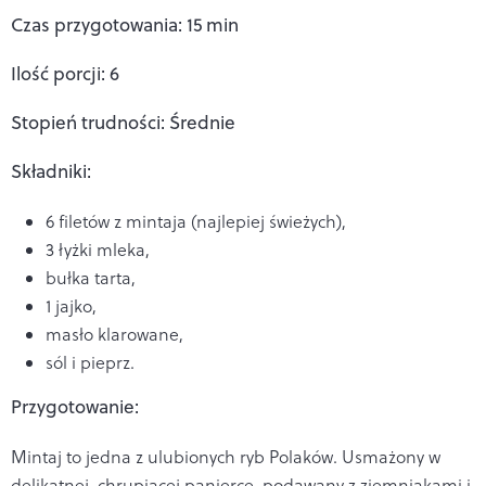
Czas przygotowania: 15 min
Ilość porcji: 6
Stopień trudności: Średnie
Składniki:
6 filetów z mintaja (najlepiej świeżych),
3 łyżki mleka,
bułka tarta,
1 jajko,
masło klarowane,
sól i pieprz.
Przygotowanie:
Mintaj to jedna z ulubionych ryb Polaków. Usmażony w
delikatnej, chrupiącej panierce, podawany z ziemniakami i