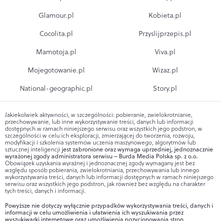
Glamour.pl
Kobieta.pl
Cocolita.pl
Przyslijprzepis.pl
Mamotoja.pl
Viva.pl
Mojegotowanie.pl
Wizaz.pl
National-geographic.pl
Story.pl
Jakiekolwiek aktywności, w szczególności: pobieranie, zwielokrotnianie,
przechowywanie, lub inne wykorzystywanie treści, danych lub informacji
dostępnych w ramach niniejszego serwisu oraz wszystkich jego podstron, w
szczególności w celu ich eksploracji, zmierzającej do tworzenia, rozwoju,
modyfikacji i szkolenia systemów uczenia maszynowego, algorytmów lub
sztucznej inteligencji
jest zabronione oraz wymaga uprzedniej, jednoznacznie
wyrażonej zgody administratora serwisu – Burda Media Polska sp. z o.o.
Obowiązek uzyskania wyraźnej i jednoznacznej zgody wymagany jest bez
względu sposób pobierania, zwielokrotniania, przechowywania lub innego
wykorzystywania treści, danych lub informacji dostępnych w ramach niniejszego
serwisu oraz wszystkich jego podstron, jak również bez względu na charakter
tych treści, danych i informacji.
Powyższe nie dotyczy wyłącznie przypadków wykorzystywania treści, danych i
informacji w celu umożliwienia i ułatwienia ich wyszukiwania przez
wyszukiwarki internetowe oraz umożliwienia pozycjonowania stron