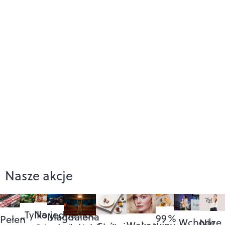
Nasze akcje
Na
„Tylko jedna noc”
Magdalena
99%
Pełen
„Wchodzę
Nie