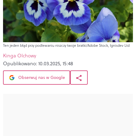
Ten jeden błąd przy podlewaniu niszczy twoje bratki/Adobe Stock, Ignisdev Ltd
Kinga Olchowy
Opublikowano:
10.03.2025, 15:48
Obserwuj nas w Google