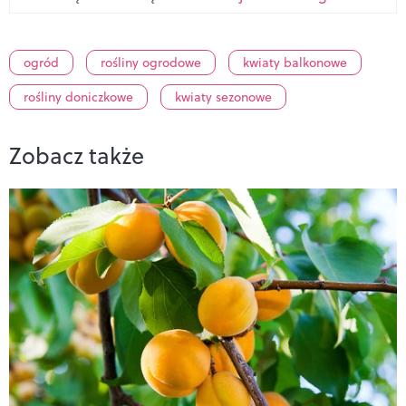
ogród
rośliny ogrodowe
kwiaty balkonowe
rośliny doniczkowe
kwiaty sezonowe
Zobacz także