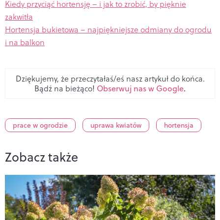
Kiedy przyciąć hortensję – i jak to zrobić, by pięknie
zakwitła
Hortensja bukietowa – najpiękniejsze odmiany do ogrodu
i na balkon
Dziękujemy, że przeczytałaś/eś nasz artykuł do końca.
Bądź na bieżąco!
Obserwuj nas w Google
.
prace w ogrodzie
uprawa kwiatów
hortensja
Zobacz także