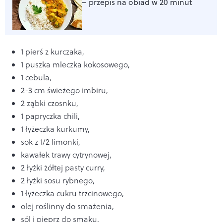
– przepis na obiad w 20 minut
1 pierś z kurczaka,
1 puszka mleczka kokosowego,
1 cebula,
2-3 cm świeżego imbiru,
2 ząbki czosnku,
1 papryczka chili,
1 łyżeczka kurkumy,
sok z 1/2 limonki,
kawałek trawy cytrynowej,
2 łyżki żółtej pasty curry,
2 łyżki sosu rybnego,
1 łyżeczka cukru trzcinowego,
olej roślinny do smażenia,
sól i pieprz do smaku.