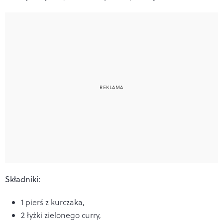
Składniki:
1 pierś z kurczaka,
2 łyżki zielonego curry,