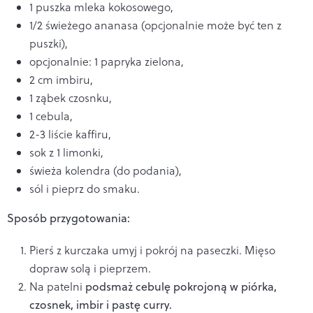
1 puszka mleka kokosowego,
1/2 świeżego ananasa (opcjonalnie może być ten z
puszki),
opcjonalnie: 1 papryka zielona,
2 cm imbiru,
1 ząbek czosnku,
1 cebula,
2-3 liście kaffiru,
sok z 1 limonki,
świeża kolendra (do podania),
sól i pieprz do smaku.
Sposób przygotowania:
Pierś z kurczaka umyj i pokrój na paseczki. Mięso
dopraw solą i pieprzem.
Na patelni
podsmaż cebulę pokrojoną w piórka,
czosnek, imbir i pastę curry.