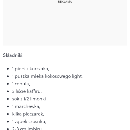
Składniki:
1 pierś z kurczaka,
1 puszka mleka kokosowego light,
1 cebula,
3 liście kaffiru,
sok z 1/2 limonki
1 marchewka,
kilka pieczarek,
1 ząbek czosnku,
2-3 cm imbiru,