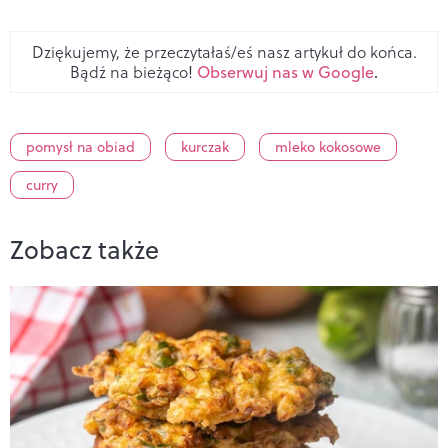
Dziękujemy, że przeczytałaś/eś nasz artykuł do końca.
Bądź na bieżąco!
Obserwuj nas w Google
.
pomysł na obiad
kurczak
mleko kokosowe
curry
Zobacz także