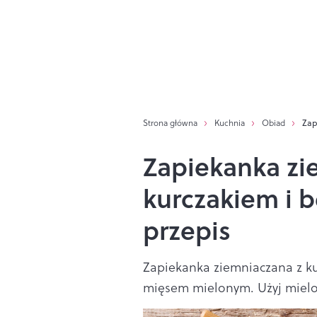
Strona główna
Kuchnia
Obiad
Zap
Zapiekanka zi
kurczakiem i 
przepis
Zapiekanka ziemniaczana z kur
mięsem mielonym. Użyj mielon