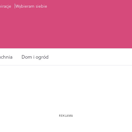
piracje
Wybieram siebie
uchnia
Dom i ogród