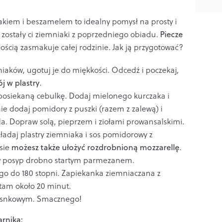
kiem i beszamelem to idealny pomysł na prosty i
i zostały ci ziemniaki z poprzedniego obiadu.
Piecze
nością zasmakuje całej rodzinie. Jak ją przygotować?
iaków, ugotuj je do miękkości. Odcedź i poczekaj,
j w plastry
.
osiekaną cebulkę. Dodaj mielonego kurczaka i
ie dodaj pomidory z puszki (razem z zalewą) i
da. Dopraw solą, pieprzem i ziołami prowansalskimi.
adaj plastry ziemniaka i sos pomidorowy z
sie
możesz także ułożyć rozdrobnioną mozzarellę
.
w posyp drobno startym parmezanem.
go do 180 stopni. Zapiekanka ziemniaczana z
tam około 20 minut.
zosnkowym. Smacznego!
arnika: