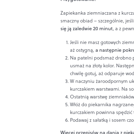
Zapiekanka ziemniaczana z kurcza
smaczny obiad – szczególnie, jeśl
się ją zaledwie 20 minut
, a z pew
Jeśli nie masz gotowych ziemn
aż ostygną,
a następnie pokró
Na patelni podsmaż drobno p
usmaż na złoty kolor. Następn
chwilę gotuj, aż odparuje wo
W naczyniu żaroodpornym ukł
kurczakiem warstwami. Na so
Ostatnią warstwę ziemniakó
Włóż do piekarnika nagrzane
kurczakiem powinna spędzić 
Podawaj z sałatką i sosem c
Więcej przepisów na dania z piek