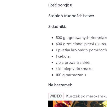
Ilość porcji: 8
Stopień trudności: Łatwe
Składniki:
500 g ugotowanych ziemniak
600 g zmielonej piersi z kurcz
1 puszka krojonych pomidorów
1 cebula,
zioła prowansalskie,
sól i pieprz do smaku,
100 g parmezanu.
Na beszamel:
WIDEO
Kurczak po marokańsku 