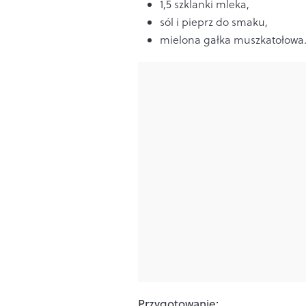
1,5 szklanki mleka,
sól i pieprz do smaku,
mielona gałka muszkatołowa
Przygotowanie: