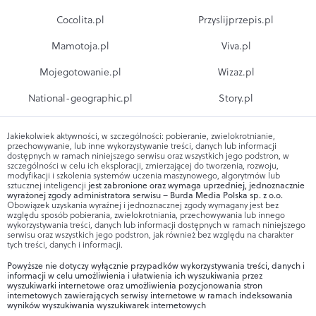
Cocolita.pl
Przyslijprzepis.pl
Mamotoja.pl
Viva.pl
Mojegotowanie.pl
Wizaz.pl
National-geographic.pl
Story.pl
Jakiekolwiek aktywności, w szczególności: pobieranie, zwielokrotnianie,
przechowywanie, lub inne wykorzystywanie treści, danych lub informacji
dostępnych w ramach niniejszego serwisu oraz wszystkich jego podstron, w
szczególności w celu ich eksploracji, zmierzającej do tworzenia, rozwoju,
modyfikacji i szkolenia systemów uczenia maszynowego, algorytmów lub
sztucznej inteligencji
jest zabronione oraz wymaga uprzedniej, jednoznacznie
wyrażonej zgody administratora serwisu – Burda Media Polska sp. z o.o.
Obowiązek uzyskania wyraźnej i jednoznacznej zgody wymagany jest bez
względu sposób pobierania, zwielokrotniania, przechowywania lub innego
wykorzystywania treści, danych lub informacji dostępnych w ramach niniejszego
serwisu oraz wszystkich jego podstron, jak również bez względu na charakter
tych treści, danych i informacji.
Powyższe nie dotyczy wyłącznie przypadków wykorzystywania treści, danych i
informacji w celu umożliwienia i ułatwienia ich wyszukiwania przez
wyszukiwarki internetowe oraz umożliwienia pozycjonowania stron
internetowych zawierających serwisy internetowe w ramach indeksowania
wyników wyszukiwania wyszukiwarek internetowych