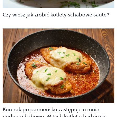
Czy wiesz jak zrobić kotlety schabowe saute?
Kurczak po parmeńsku zastępuje u mnie
nudne schabowe. W tych kotletach idzie się