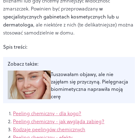
bliznami lub gdy chcemy zmniejszyć widoczność
zmarszczek.
Powinien być przeprowadzany
w
specjalistycznych gabinetach kosmetycznych lub u
dermatologa
, ale niektóre z nich (te delikatniejsze) można
stosować samodzielnie w domu.
Spis treści:
Zobacz także:
Tuszowałam objawy, ale nie
zajęłam się przyczyną. Pielęgnacja
biomimetyczna naprawiła moją
cerę
Peeling chemiczny - dla kogo?
Peeling chemiczny - jak wygląda zabieg?
Rodzaje peelingów chemicznych
Peeling chemiczny - efekty