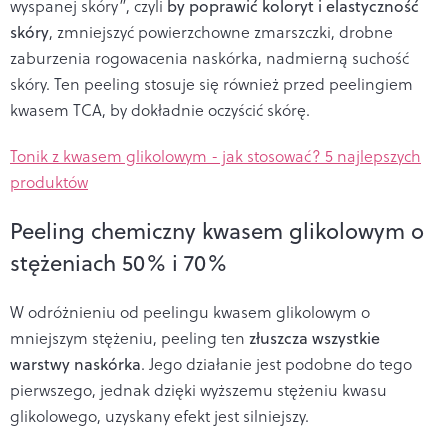
wyspanej skóry”, czyli
by poprawić koloryt i elastyczność
skóry
, zmniejszyć powierzchowne zmarszczki, drobne
zaburzenia rogowacenia naskórka, nadmierną suchość
skóry. Ten peeling stosuje się również przed peelingiem
kwasem TCA, by dokładnie oczyścić skórę.
Tonik z kwasem glikolowym - jak stosować? 5 najlepszych
produktów
Peeling chemiczny kwasem glikolowym o
stężeniach 50% i 70%
W odróżnieniu od peelingu kwasem glikolowym o
mniejszym stężeniu, peeling ten
złuszcza wszystkie
warstwy naskórka
. Jego działanie jest podobne do tego
pierwszego, jednak dzięki wyższemu stężeniu kwasu
glikolowego, uzyskany efekt jest silniejszy.