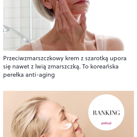
Przeciwzmarszczkowy krem z szarotką upora
się nawet z lwią zmarszczką. To koreańska
perełka anti-aging