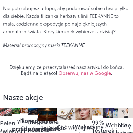
Nie potrzebujesz urlopu, aby podarować sobie chwilę tylko
dla siebie. Każda filiżanka herbaty z linii TEEKANNE to
mała, codzienna ekspedycja po najpiękniejszych
aromatach świata. Który kierunek wybierzesz dzisiaj?
Materiał promocyjny marki TEEKANNE
Dziękujemy, że przeczytałaś/eś nasz artykuł do końca.
Bądź na bieżąco!
Obserwuj nas w Google
.
Nasze akcje
Na
„Tylko jedna noc”
Magdalena
99%
Pełen
„Wchodzę
Nie
Wakacyjny
Coś więcej niż
„Jej piekło”
Orzeźwienie:
przedpremierowo
Różczka
Testerek i
świeżości