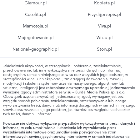
Glamour.pl
Kobieta.pl
Cocolita.pl
Przyslijprzepis.pl
Mamotoja.pl
Viva.pl
Mojegotowanie.pl
Wizaz.pl
National-geographic.pl
Story.pl
Jakiekolwiek aktywności, w szczególności: pobieranie, zwielokrotnianie,
przechowywanie, lub inne wykorzystywanie treści, danych lub informacji
dostępnych w ramach niniejszego serwisu oraz wszystkich jego podstron, w
szczególności w celu ich eksploracji, zmierzającej do tworzenia, rozwoju,
modyfikacji i szkolenia systemów uczenia maszynowego, algorytmów lub
sztucznej inteligencji
jest zabronione oraz wymaga uprzedniej, jednoznacznie
wyrażonej zgody administratora serwisu – Burda Media Polska sp. z o.o.
Obowiązek uzyskania wyraźnej i jednoznacznej zgody wymagany jest bez
względu sposób pobierania, zwielokrotniania, przechowywania lub innego
wykorzystywania treści, danych lub informacji dostępnych w ramach niniejszego
serwisu oraz wszystkich jego podstron, jak również bez względu na charakter
tych treści, danych i informacji.
Powyższe nie dotyczy wyłącznie przypadków wykorzystywania treści, danych i
informacji w celu umożliwienia i ułatwienia ich wyszukiwania przez
wyszukiwarki internetowe oraz umożliwienia pozycjonowania stron
internetowych zawierających serwisy internetowe w ramach indeksowania