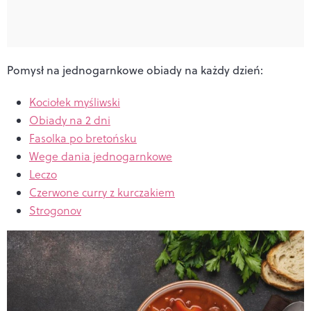
Pomysł na jednogarnkowe obiady na każdy dzień:
Kociołek myśliwski
Obiady na 2 dni
Fasolka po bretońsku
Wege dania jednogarnkowe
Leczo
Czerwone curry z kurczakiem
Strogonov