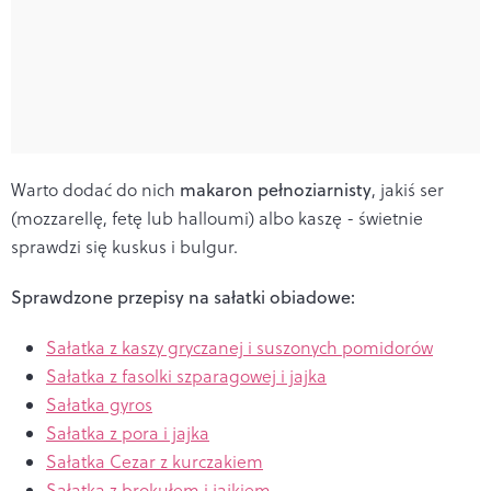
Warto dodać do nich
makaron pełnoziarnisty
, jakiś ser
(mozzarellę, fetę lub halloumi) albo kaszę - świetnie
sprawdzi się kuskus i bulgur.
Sprawdzone przepisy na sałatki obiadowe:
Sałatka z kaszy gryczanej i suszonych pomidorów
Sałatka z fasolki szparagowej i jajka
Sałatka gyros
Sałatka z pora i jajka
Sałatka Cezar z kurczakiem
Sałatka z brokułem i jajkiem