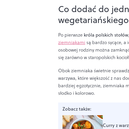
Co dodać do jed
wegetariańskiego
Po pierwsze
króla polskich stołów,
ziemniakami
są bardzo sycące, a 
osobowej rodziny można zamknąć w
się zarówno w staropolskich kociołk
Obok ziemniaka świetnie sprawdz
warzywa, które większość z nas dod
bardziej egzotycznie, ziemniaka m
słodko i kolorowo.
Zobacz także:
Curry z war