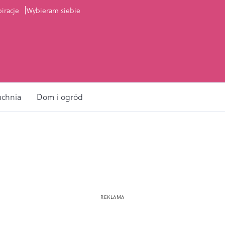
piracje
Wybieram siebie
uchnia
Dom i ogród