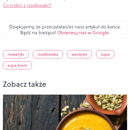
Co zrobić z rzodkiewki?
Dziękujemy, że przeczytałaś/eś nasz artykuł do końca.
Bądź na bieżąco!
Obserwuj nas w Google
.
nowalijki
rzodkiewka
warzywa
zupa
zupa krem
Zobacz także