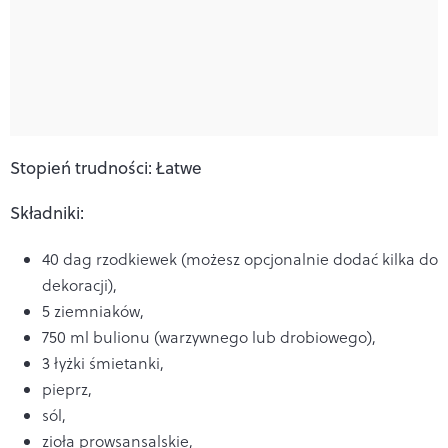
Stopień trudności: Łatwe
Składniki:
40 dag rzodkiewek (możesz opcjonalnie dodać kilka do
dekoracji),
5 ziemniaków,
750 ml bulionu (warzywnego lub drobiowego),
3 łyżki śmietanki,
pieprz,
sól,
zioła prowsansalskie,