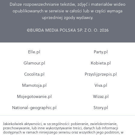
Dalsze rozpowszechnianie tekstów, zdjęć i materiałów wideo
opublikowanych w serwisie w całości lub w części wymaga
uprzedniej zgody wydawcy.
©BURDA MEDIA POLSKA SP. Z O. O. 2026
Elle.pl
Party.pl
Glamour.pl
Kobieta.pl
Cocolita.pl
Przyslijprzepis.pl
Mamotoja.pl
Viva.pl
Mojegotowanie.pl
Wizaz.pl
National-geographic.pl
Story.pl
Jakiekolwiek aktywności, w szczególności: pobieranie, zwielokrotnianie,
przechowywanie, lub inne wykorzystywanie treści, danych lub informacji
dostępnych w ramach niniejszego serwisu oraz wszystkich jego podstron, w