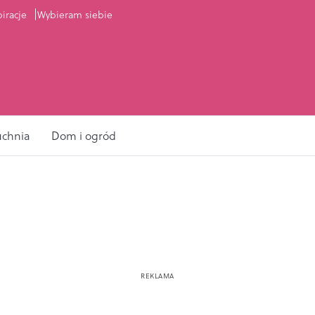
piracje
Wybieram siebie
uchnia
Dom i ogród