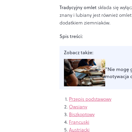
Tradycyjny omlet
składa się wyłącz
znany i lubiany jest również omlet 
dodatkiem ziemniaków.
Spis treści:
Zobacz także:
"Nie mogę g
motywacja c
Przepis podstawowy
Owsiany
Biszkoptowy
Francuski
Austriacki