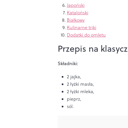
Japoński
Kataloński
Białkowy
Kulinarne triki
Dodatki do omletu
Przepis na klasyc
Składniki:
2 jajka,
2 łyżki masła,
2 łyżki mleka,
pieprz,
sól.