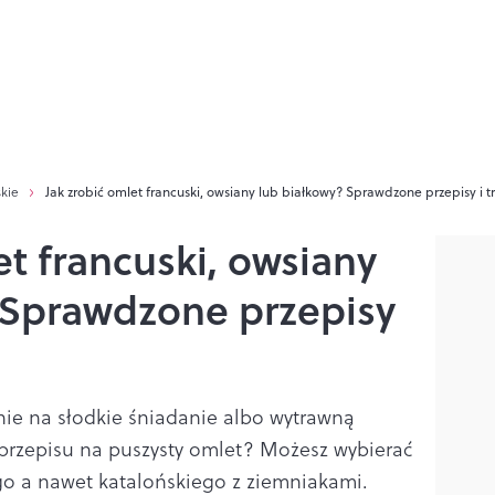
skie
Jak zrobić omlet francuski, owsiany lub białkowy? Sprawdzone przepisy i tr
et francuski, owsiany
 Sprawdzone przepisy
ie na słodkie śniadanie albo wytrawną
 przepisu na puszysty omlet? Możesz wybierać
o a nawet katalońskiego z ziemniakami.