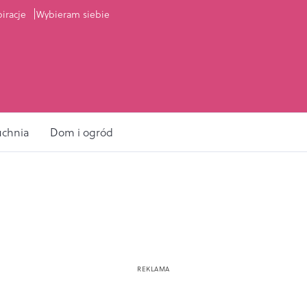
piracje
Wybieram siebie
uchnia
Dom i ogród