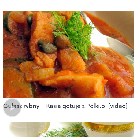
Gulasz rybny – Kasia gotuje z Polki.pl [video]