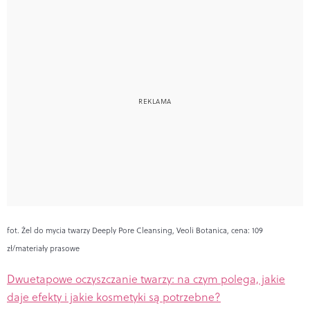
fot. Żel do mycia twarzy Deeply Pore Cleansing, Veoli Botanica, cena: 109
zł/materiały prasowe
Dwuetapowe oczyszczanie twarzy: na czym polega, jakie
daje efekty i jakie kosmetyki są potrzebne?