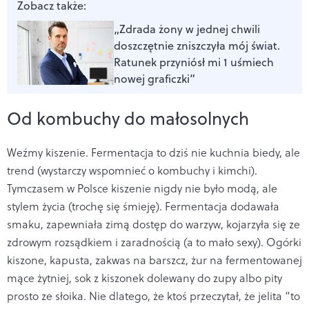
Zobacz także:
„Zdrada żony w jednej chwili
doszczętnie zniszczyła mój świat.
Ratunek przyniósł mi 1 uśmiech
nowej graficzki”
Od kombuchy do małosolnych
Weźmy kiszenie. Fermentacja to dziś nie kuchnia biedy, ale
trend (wystarczy wspomnieć o kombuchy i kimchi).
Tymczasem w Polsce kiszenie nigdy nie było modą, ale
stylem życia (trochę się śmieję). Fermentacja dodawała
smaku, zapewniała zimą dostęp do warzyw, kojarzyła się ze
zdrowym rozsądkiem i zaradnością (a to mało sexy). Ogórki
kiszone, kapusta, zakwas na barszcz, żur na fermentowanej
mące żytniej, sok z kiszonek dolewany do zupy albo pity
prosto ze słoika. Nie dlatego, że ktoś przeczytał, że jelita “to