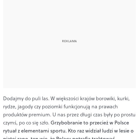
Dodajmy do puli las. W większości krajów borowiki, kurki,
rydze, jagody czy poziomki funkcjonują na prawach
produktów premium. U nas przez długi czas były po prostu
czymś, po co się szło.
Grzybobranie to przecież w Polsce
rytuał z elementami sportu. Kto raz widział ludzi w lesie o
piątej rano, ten wie, że Polacy potrafią traktować