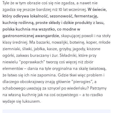
Tyle że w tym obrazie coś się nie zgadza, a nawet nie
zgadza się jeszcze bardziej niż 10 lat wcześniej.
W świecie,
który odkrywa lokalność, sezonowość, fermentację,
kuchnię roślinną, proste składy i dzikie produkty z lasu,
polska kuchnia ma wszystko, co modne w
gastronomicznej awangardzie
, skapującej powoli i na stoły
klasy średniej. Ma bazarki, nowalijki, botwinę, koper, młode
ziemniaki, śliwki, jabłka, kasze, grzyby, jagody, kiszone
ogórki, zakwas buraczany i żur. Składniki, które przy
niewielu “poprawkach” tworzą coś więcej niż zbiór
elementów – dania na tyle oryginalna na skalę światową,
że łatwo się ich nie zapomina. Gdzie tkwi więc problem i
dlaczego obcokrajowcy znają głównie “pierogies”, a
schabowego uważają za sznycel po wiedeńsku? Patrzymy
na własną kuchnię jak na coś oczywistego – a to rzadko
wydaje się luksusem.