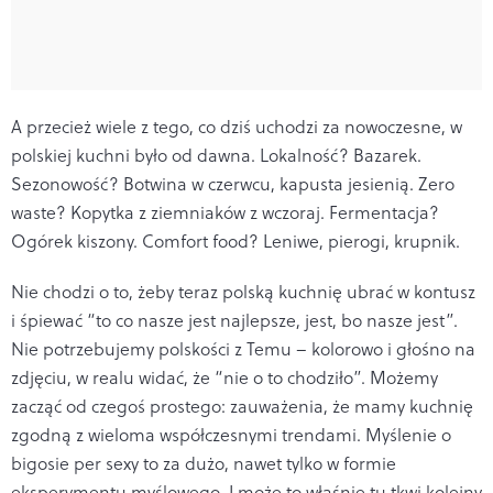
A przecież wiele z tego, co dziś uchodzi za nowoczesne, w
polskiej kuchni było od dawna. Lokalność? Bazarek.
Sezonowość? Botwina w czerwcu, kapusta jesienią. Zero
waste? Kopytka z ziemniaków z wczoraj. Fermentacja?
Ogórek kiszony. Comfort food? Leniwe, pierogi, krupnik.
Nie chodzi o to, żeby teraz polską kuchnię ubrać w kontusz
i śpiewać “to co nasze jest najlepsze, jest, bo nasze jest”.
Nie potrzebujemy polskości z Temu – kolorowo i głośno na
zdjęciu, w realu widać, że “nie o to chodziło”. Możemy
zacząć od czegoś prostego: zauważenia, że mamy kuchnię
zgodną z wieloma współczesnymi trendami. Myślenie o
bigosie per sexy to za dużo, nawet tylko w formie
eksperymentu myślowego. I może to właśnie tu tkwi kolejny