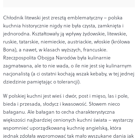
Chłodnik litewski jest zresztą emblematyczny – polska
kuchnia historycznie nigdy nie była czysta, zamknięta i
jednorodna. Kształtowały ją wpływy żydowskie, litewskie,
ruskie, tatarskie, niemieckie, austriackie, włoskie (królowa
Bona), a nawet, w klasach wyższych, francuskie.
Rzeczpospolita Obojga Narodów była kulinarnie
zagmatwana, ale to nie wada, o ile nie jest się kulinarnym
nacjonalistą (a ci ostatni kochają wszak kebaby, w tej jednej
dziedzinie pamiętając o tolerancji).
W polskiej kuchni jest wieś i dwór, post i mięso, las i pole,
bieda i przesada, słodycz i kwasowość. Słowem nieco
bałaganu. Ale bałagan to cecha charakterystyczna
większości najbardziej cenionych kuchni świata – wystarczy
wspomnieć uporządkowaną kuchnię angielską, która
jednak zdołała wypromować tak mało wyszukane dania jak