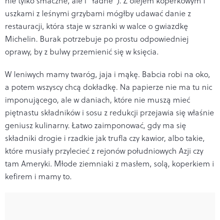
nie tylko smaczne, ale i “ładne”). Z olejem koperkowym i
uszkami z leśnymi grzybami mógłby udawać danie z
restauracji, która staje w szranki w walce o gwiazdkę
Michelin. Burak potrzebuje po prostu odpowiedniej
oprawy, by z bulwy przemienić się w księcia.
W leniwych mamy twaróg, jaja i mąkę. Babcia robi na oko,
a potem wszyscy chcą dokładkę. Na papierze nie ma tu nic
imponującego, ale w daniach, które nie muszą mieć
piętnastu składników i sosu z redukcji przejawia się właśnie
geniusz kulinarny. Łatwo zaimponować, gdy ma się
składniki drogie i rzadkie jak trufla czy kawior, albo takie,
które musiały przylecieć z rejonów południowych Azji czy
tam Ameryki. Młode ziemniaki z masłem, solą, koperkiem i
kefirem i mamy to.