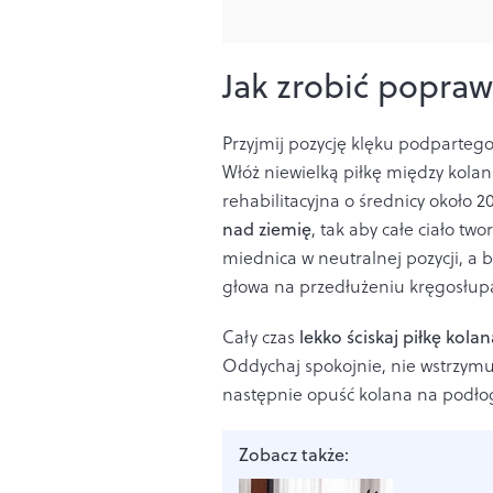
Jak zrobić popraw
Przyjmij pozycję klęku podparteg
Włóż niewielką piłkę między kola
rehabilitacyjna o średnicy około 
nad ziemię
, tak aby całe ciało tw
miednica w neutralnej pozycji, a 
głowa na przedłużeniu kręgosłup
Cały czas
lekko
ściskaj piłkę kola
Oddychaj spokojnie, nie wstrzymuj
następnie opuść kolana na podłog
Zobacz także: