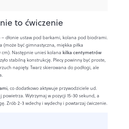
nie to ćwiczenie
o – dłonie ustaw pod barkami, kolana pod biodrami.
na (może być gimnastyczna, miękka piłka
20 cm). Następnie unieś kolana
kilka centymetrów
orzyło stabilną konstrukcję. Plecy powinny być proste,
brzuch napięty. Twarz skierowana do podłogi, ale
a.
nami
, co dodatkowo aktywuje przywodziciele ud.
 powietrza. Wytrzymaj w pozycji 15-30 sekund, a
ę. Zrób 2-3 wdechy i wydechy i powtarzaj ćwiczenie.