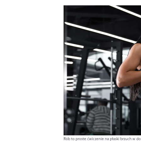
Rób to proste ćwiczenie na płaski brzuch w do