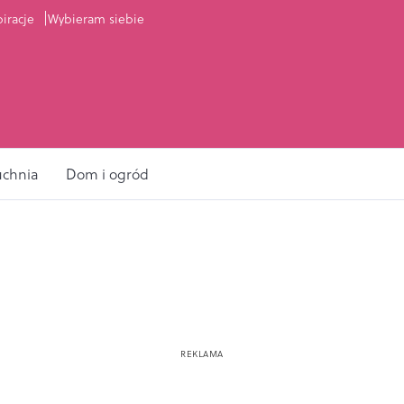
piracje
Wybieram siebie
uchnia
Dom i ogród