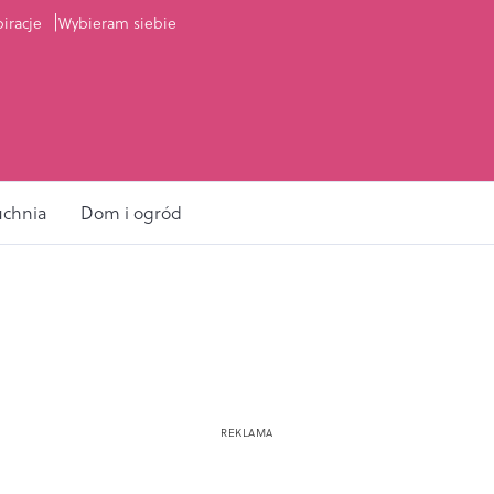
piracje
Wybieram siebie
uchnia
Dom i ogród