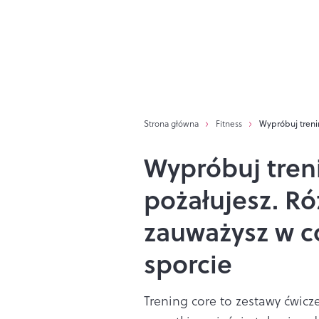
Strona główna
Fitness
Wypróbuj trenin
Wypróbuj treni
pożałujesz. R
zauważysz w c
sporcie
Trening core to zestawy ćwic