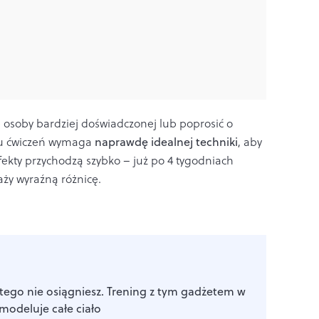
ę osoby bardziej doświadczonej lub poprosić o
ypu ćwiczeń wymaga
naprawdę idealnej techniki
, aby
efekty przychodzą szybko – już po 4 tygodniach
ży wyraźną różnicę.
 tego nie osiągniesz. Trening z tym gadżetem w
modeluje całe ciało