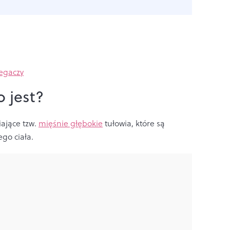
iegaczy
o jest?
iające tzw.
mięśnie głębokie
tułowia, które są
ego ciała.