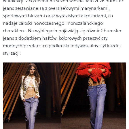
W kolekcji McQueena na sezon wiosna-lato 2026 bumster
jeans zestawiane są z oversize’owymi marynarkami,
sportowymi bluzami oraz wyrazistymi akcesoriami, co
nadaje całości nowoczesnego i nonszalanckiego
charakteru. Na wybiegach pojawiają się również bumster
jeans z dodatkiem haftów, kolorowych przeszyć czy
modnych przetarć, co podkreśla indywidualny styl każdej
stylizacji.