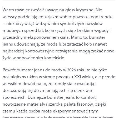
Warto również zwrócić uwagę na głosy krytyczne. Nie
wszyscy podzielają entuzjazm wobec powrotu tego trendu
– niektórzy wciąż widzą w nim symbol złych nawyków
modowych sprzed lat, kojarzących się z brakiem wygody i
przesadnym eksponowaniem ciała. Mimo to, bumster
jeans udowadniają, że moda lubi zataczać koło i nawet
najbardziej kontrowersyjne rozwiązania mogą zyskać nowe
życie w odpowiednim kontekście.
Powrót bumster jeans do mody w 2026 roku to nie tylko
nostalgiczny ukłon w stronę początku XXI wieku, ale przede
wszystkim dowód na to, że trendy stale ewoluują i
dostosowują się do zmieniających się oczekiwań
społecznych. Dzisiejsze bumster jeans to komfort,
nowoczesne materiały i szeroka paleta fasonów, dzięki
czemu każda osoba może eksperymentować z tym
kontrowersyjnym, ale jednocześnie niezwykle inspirującym