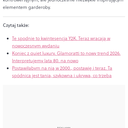
elementem garderoby.
Czytaj także:
Te spodnie to kwintesencja Y2K. Teraz wracają w
nowoczesnym wydaniu
Koniec z quiet luxury. Glamoratti to nowy trend 2026.
Interpretujemy lata 80. na nowo
Postawiłabym na nią w 2000., postawię i teraz. Ta
spódnica jest tania, szykowna i ukrywa, co trzeba