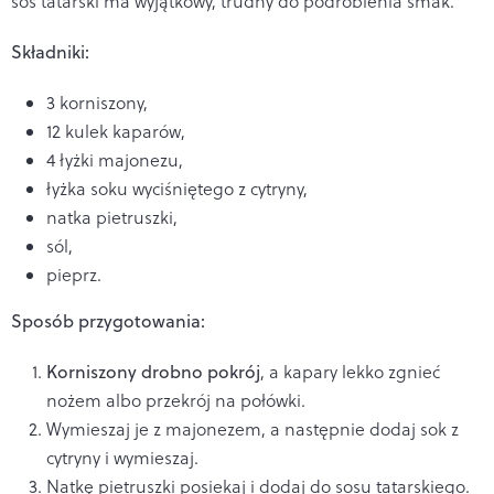
sos tatarski ma wyjątkowy, trudny do podrobienia smak.
Składniki:
3 korniszony,
12 kulek kaparów,
4 łyżki majonezu,
łyżka soku wyciśniętego z cytryny,
natka pietruszki,
sól,
pieprz.
Sposób przygotowania:
Korniszony drobno pokrój
, a kapary lekko zgnieć
nożem albo przekrój na połówki.
Wymieszaj je z majonezem, a następnie dodaj sok z
cytryny i wymieszaj.
Natkę pietruszki posiekaj i dodaj do sosu tatarskiego.