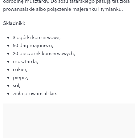
odrobinę musztardy. Do sosu tatarskiego pasują też zioła
prowansalskie albo połączenie majeranku i tymianku.
Składniki:
3 ogórki konserwowe,
50 dag majonezu,
20 pieczarek konserwowych,
musztarda,
cukier,
pieprz,
sól,
zioła prowansalskie.