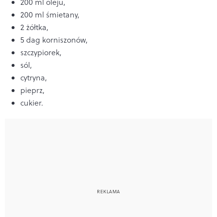
200 ml oleju,
200 ml śmietany,
2 żółtka,
5 dag korniszonów,
szczypiorek,
sól,
cytryna,
pieprz,
cukier.