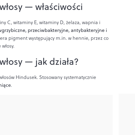
 włosy — właściwości
iny C, witaminy E, witaminy D, żelaza, wapnia i
wgrzybiczne, przeciwbakteryjne, antybakteryjne i
iera pigment występujący m.in. w hennie, przez co
 włosy.
 włosy — jak działa?
h włosów Hindusek. Stosowany systematycznie
niące
.