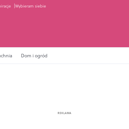
piracje
Wybieram siebie
uchnia
Dom i ogród