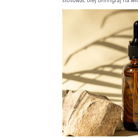
stosować olej bhringraj na wło