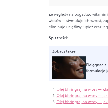
Ze względy na bogactwo witamin i 
włosów — stymuluje ich wzrost, z
eliminuje uciążliwy łupież oraz ła
Spis treści:
Zobacz także:
Pielęgnacja
formulacja j
Olej bhringraj na włosy — wła
Olej bhringraj na włosy — jak
Olej bhringraj na włosy — ja