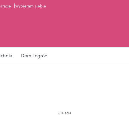
piracje
Wybieram siebie
uchnia
Dom i ogród