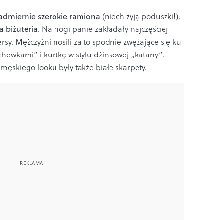
dmiernie szerokie ramiona
(niech żyją poduszki!),
a biżuteria
. Na nogi panie zakładały najczęściej
ersy.
Mężczyźni nosili za to spodnie zwężające się ku
ewkami” i kurtkę w stylu dżinsowej „katany”.
kiego looku były także białe skarpety.