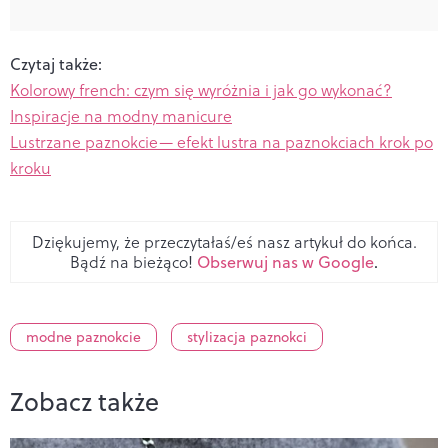
Czytaj także:
Kolorowy french: czym się wyróżnia i jak go wykonać?
Inspiracje na modny manicure
Lustrzane paznokcie— efekt lustra na paznokciach krok po
kroku
Dziękujemy, że przeczytałaś/eś nasz artykuł do końca.
Bądź na bieżąco!
Obserwuj nas w Google
.
modne paznokcie
stylizacja paznokci
Zobacz także