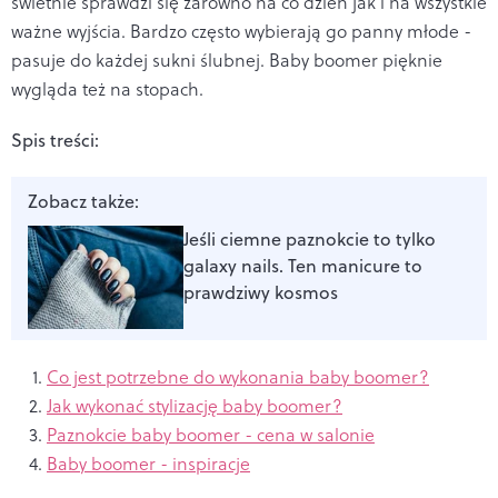
świetnie sprawdzi się zarówno na co dzień jak i na wszystkie
ważne wyjścia. Bardzo często wybierają go panny młode -
pasuje do każdej sukni ślubnej. Baby boomer pięknie
wygląda też na stopach.
Spis treści:
Zobacz także:
Jeśli ciemne paznokcie to tylko
galaxy nails. Ten manicure to
prawdziwy kosmos
Co jest potrzebne do wykonania baby boomer?
Jak wykonać stylizację baby boomer?
Paznokcie baby boomer - cena w salonie
Baby boomer - inspiracje