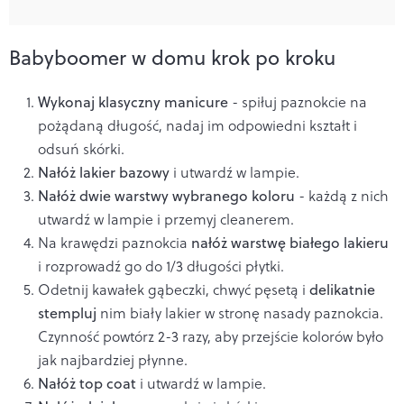
Babyboomer w domu krok po kroku
Wykonaj klasyczny manicure
- spiłuj paznokcie na
pożądaną długość, nadaj im odpowiedni kształt i
odsuń skórki.
Nałóż lakier bazowy
i utwardź w lampie.
Nałóż dwie warstwy wybranego koloru
- każdą z nich
utwardź w lampie i przemyj cleanerem.
Na krawędzi paznokcia
nałóż warstwę białego lakieru
i rozprowadź go do 1/3 długości płytki.
Odetnij kawałek gąbeczki, chwyć pęsetą i
delikatnie
stempluj
nim
biały lakier w stronę nasady paznokcia.
Czynność powtórz 2-3 razy, aby przejście kolorów było
jak najbardziej płynne.
Nałóż top coat
i utwardź w lampie.