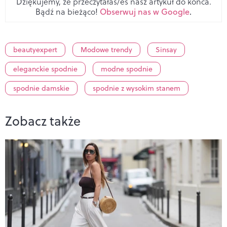
Dziękujemy, że przeczytałaś/eś nasz artykuł do końca.
Bądź na bieżąco!
Obserwuj nas w Google
.
beautyexpert
Modowe trendy
Sinsay
eleganckie spodnie
modne spodnie
spodnie damskie
spodnie z wysokim stanem
Zobacz także