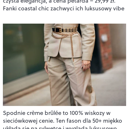
czysta elegancja, a cena petarda – 29,99 zł.
Fanki coastal chic zachwyci ich luksusowy vibe
Spodnie crème brûlée to 100% wiskozy w
sieciówkowej cenie. Ten fason dla 50+ miękko
układa się na sylwetce i wygląda luksusowo