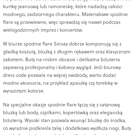
kurtkę jeansową lub ramoneskę, które nadadzą całości
modnego, zadziornego charakteru. Materiałowe spodnie
flare są przewiewne, więc sprawdzą się nawet podczas
wielogodzinnych imprez i koncertów.
W biurze spodnie flare Sinsay dobrze komponują się z
gładką koszulą, bluzką z długim rękawem oraz klasycznym
żakietem. Buty na niskim obcasie i delikatna biżuteria
zapewnią profesjonalny i kobiecy wygląd. Jeśli biurowy
dress code pozwala na więcej swobody, warto dodać
modne akcesoria, na przykład apaszkę czy torebkę w
wyrazistym kolorze.
Na specjalne okazje spodnie flare łączy się z satynową
bluzką lub body, szpilkami, kopertówką oraz elegancką
biżuterią. Wysoki stan pozwala wsunąć bluzkę do środka,
co wyraźnie podkreśla talię i dodatkowo wydłuża nogi. Buty