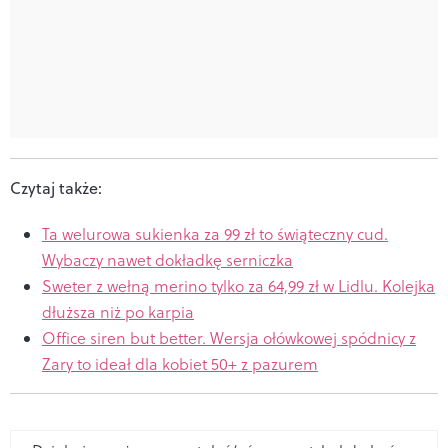
Czytaj także:
Ta welurowa sukienka za 99 zł to świąteczny cud.
Wybaczy nawet dokładkę serniczka
Sweter z wełną merino tylko za 64,99 zł w Lidlu. Kolejka
dłuższa niż po karpia
Office siren but better. Wersja ołówkowej spódnicy z
Zary to ideał dla kobiet 50+ z pazurem