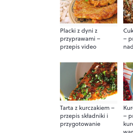
Placki z dyni z
Cuk
przyprawami –
– p
przepis video
nad
Tarta z kurczakiem –
Kur
przepis składniki i
– p
przygotowanie
kur
wa