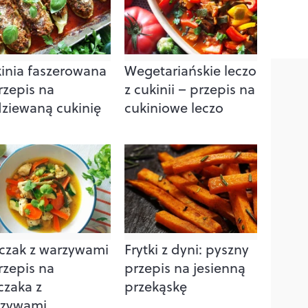
inia faszerowana
Wegetariańskie leczo
rzepis na
z cukinii – przepis na
ziewaną cukinię
cukiniowe leczo
czak z warzywami
Frytki z dyni: pyszny
rzepis na
przepis na jesienną
czaka z
przekąskę
rzywami