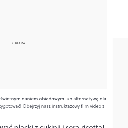
być świetnym daniem obiadowym lub alternatywą dla
zygotować! Obejrzyj nasz instruktażowy film video z
ć placki z cukinii i sera ricotta!