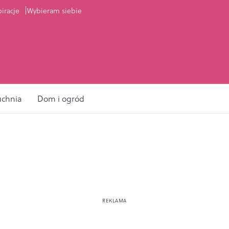
piracje
Wybieram siebie
uchnia
Dom i ogród