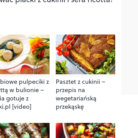
biowe pulpeciki z
Pasztet z cukinii –
ottą w bulionie –
przepis na
ia gotuje z
wegetariańską
ki.pl [video]
przekąskę