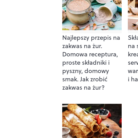
Najlepszy przepis na
Skł
zakwas na żur.
na 
Domowa receptura,
kre
proste składniki i
ser
pyszny, domowy
war
smak. Jak zrobić
i h
zakwas na żur?