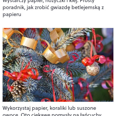
Wystarczy papier, nożyczki i klej. Prosty
poradnik, jak zrobić gwiazdę betlejemską z
papieru
Wykorzystaj papier, koraliki lub suszone
owoce. Oto ciekawe pomysły na łańcuchy