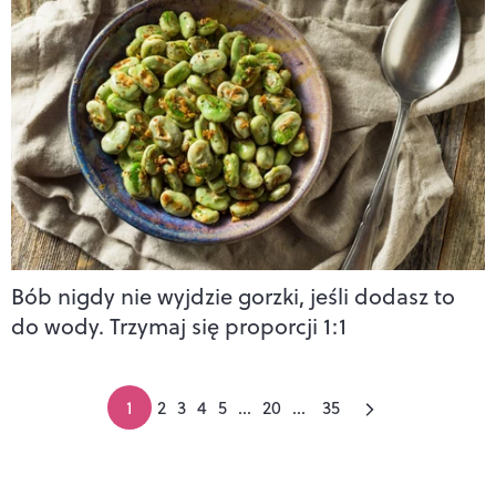
Bób nigdy nie wyjdzie gorzki, jeśli dodasz to
do wody. Trzymaj się proporcji 1:1
1
2
3
4
5
...
20
...
35