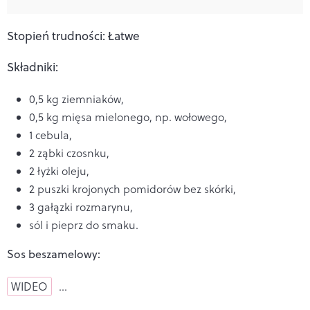
Stopień trudności: Łatwe
Składniki:
0,5 kg ziemniaków,
0,5 kg mięsa mielonego, np. wołowego,
1 cebula,
2 ząbki czosnku,
2 łyżki oleju,
2 puszki krojonych pomidorów bez skórki,
3 gałązki rozmarynu,
sól i pieprz do smaku.
Sos beszamelowy:
WIDEO
…