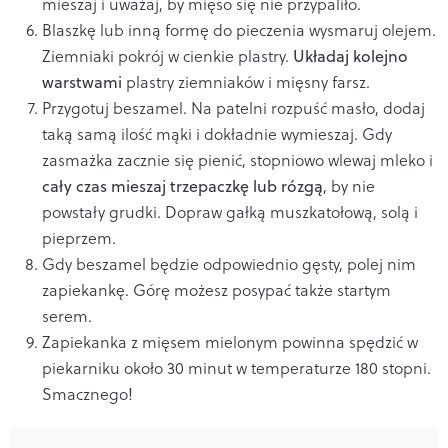
mieszaj i uważaj, by mięso się nie przypaliło.
Blaszkę lub inną formę do pieczenia wysmaruj olejem.
Ziemniaki pokrój w cienkie plastry.
Układaj kolejno
warstwami
plastry ziemniaków i mięsny farsz.
Przygotuj beszamel. Na patelni rozpuść masło, dodaj
taką samą ilość mąki i dokładnie wymieszaj. Gdy
zasmażka zacznie się pienić, stopniowo wlewaj mleko i
cały czas mieszaj trzepaczkę lub rózgą
, by nie
powstały grudki. Dopraw gałką muszkatołową, solą i
pieprzem.
Gdy beszamel będzie odpowiednio gęsty, polej nim
zapiekankę. Górę możesz posypać także startym
serem.
Zapiekanka z mięsem mielonym powinna spędzić w
piekarniku około 30 minut w temperaturze 180 stopni.
Smacznego!