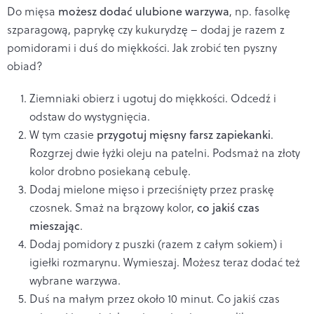
Do mięsa
możesz dodać ulubione warzywa
, np. fasolkę
szparagową, paprykę czy kukurydzę – dodaj je razem z
pomidorami i duś do miękkości. Jak zrobić ten pyszny
obiad?
Ziemniaki obierz i ugotuj do miękkości. Odcedź i
odstaw do wystygnięcia.
W tym czasie
przygotuj mięsny farsz zapiekanki
.
Rozgrzej dwie łyżki oleju na patelni. Podsmaż na złoty
kolor drobno posiekaną cebulę.
Dodaj mielone mięso i przeciśnięty przez praskę
czosnek. Smaż na brązowy kolor,
co jakiś czas
mieszając
.
Dodaj pomidory z puszki (razem z całym sokiem) i
igiełki rozmarynu. Wymieszaj. Możesz teraz dodać też
wybrane warzywa.
Duś na małym przez około 10 minut. Co jakiś czas