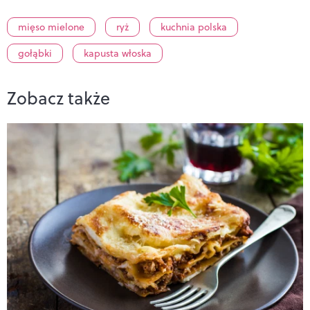
mięso mielone
ryż
kuchnia polska
gołąbki
kapusta włoska
Zobacz także