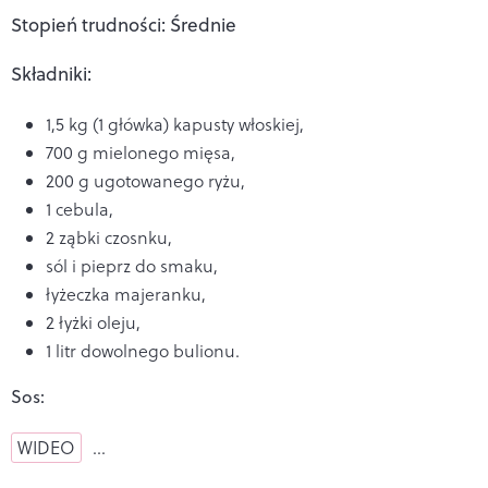
Stopień trudności: Średnie
Składniki:
1,5 kg (1 główka) kapusty włoskiej,
700 g mielonego mięsa,
200 g ugotowanego ryżu,
1 cebula,
2 ząbki czosnku,
sól i pieprz do smaku,
łyżeczka majeranku,
2 łyżki oleju,
1 litr dowolnego bulionu.
Sos:
WIDEO
…