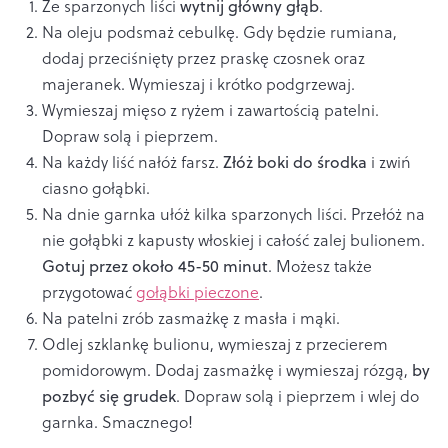
Ze sparzonych liści
wytnij główny głąb
.
Na oleju podsmaż cebulkę. Gdy będzie rumiana,
dodaj przeciśnięty przez praskę czosnek oraz
majeranek. Wymieszaj i krótko podgrzewaj.
Wymieszaj mięso z ryżem i zawartością patelni.
Dopraw solą i pieprzem.
Na każdy liść nałóż farsz.
Złóż boki do środka
i zwiń
ciasno gołąbki.
Na dnie garnka ułóż kilka sparzonych liści. Przełóż na
nie gołąbki z kapusty włoskiej i całość zalej bulionem.
Gotuj przez około 45-50 minut
. Możesz także
przygotować
gołąbki pieczone
.
Na patelni zrób zasmażkę z masła i mąki.
Odlej szklankę bulionu, wymieszaj z przecierem
pomidorowym. Dodaj zasmażkę i wymieszaj rózgą,
by
pozbyć się grudek
. Dopraw solą i pieprzem i wlej do
garnka. Smacznego!