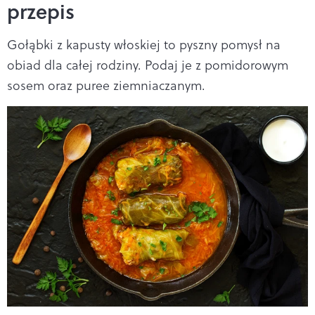
przepis
Gołąbki z kapusty włoskiej to pyszny pomysł na
obiad dla całej rodziny. Podaj je z pomidorowym
sosem oraz puree ziemniaczanym.