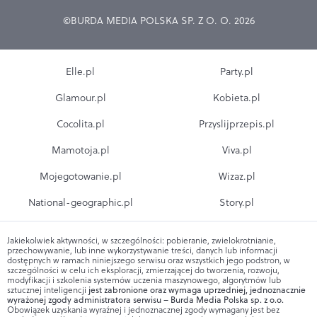
©BURDA MEDIA POLSKA SP. Z O. O. 2026
Elle.pl
Party.pl
Glamour.pl
Kobieta.pl
Cocolita.pl
Przyslijprzepis.pl
Mamotoja.pl
Viva.pl
Mojegotowanie.pl
Wizaz.pl
National-geographic.pl
Story.pl
Jakiekolwiek aktywności, w szczególności: pobieranie, zwielokrotnianie,
przechowywanie, lub inne wykorzystywanie treści, danych lub informacji
dostępnych w ramach niniejszego serwisu oraz wszystkich jego podstron, w
szczególności w celu ich eksploracji, zmierzającej do tworzenia, rozwoju,
modyfikacji i szkolenia systemów uczenia maszynowego, algorytmów lub
sztucznej inteligencji
jest zabronione oraz wymaga uprzedniej, jednoznacznie
wyrażonej zgody administratora serwisu – Burda Media Polska sp. z o.o.
Obowiązek uzyskania wyraźnej i jednoznacznej zgody wymagany jest bez