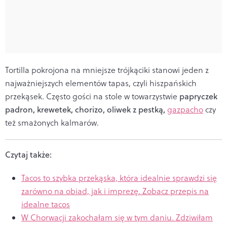
Tortilla pokrojona na mniejsze trójkąciki stanowi jeden z
najważniejszych elementów tapas, czyli hiszpańskich
przekąsek. Często gości na stole w towarzystwie
papryczek
padron, krewetek, chorizo, oliwek z pestką,
gazpacho
czy
też smażonych kalmarów.
Czytaj także:
Tacos to szybka przekąska, która idealnie sprawdzi się
zarówno na obiad, jak i imprezę. Zobacz przepis na
idealne tacos
W Chorwacji zakochałam się w tym daniu. Zdziwiłam