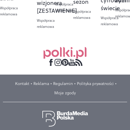
cyfrowym
zdan
sezon
wizjonera
Współpraca
świecie
Współpraca
[ZESTAWIENIE]
Współpra
reklamowa
Współpraca
reklamowa
reklamo
reklamowa
Współpraca
Współpraca
reklamowa
reklamowa
Kontakt
Reklama
Regulamin
Polityka prywatności
Moje zgody