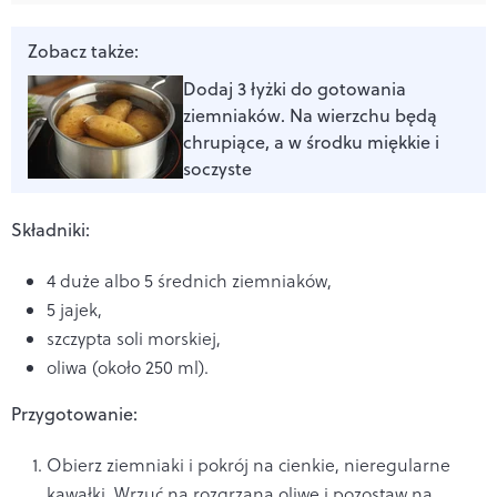
Zobacz także:
Dodaj 3 łyżki do gotowania
ziemniaków. Na wierzchu będą
chrupiące, a w środku miękkie i
soczyste
Składniki:
4 duże albo 5 średnich ziemniaków,
5 jajek,
szczypta soli morskiej,
oliwa (około 250 ml).
Przygotowanie:
Obierz ziemniaki i pokrój na cienkie, nieregularne
kawałki. Wrzuć na rozgrzaną oliwę i pozostaw na