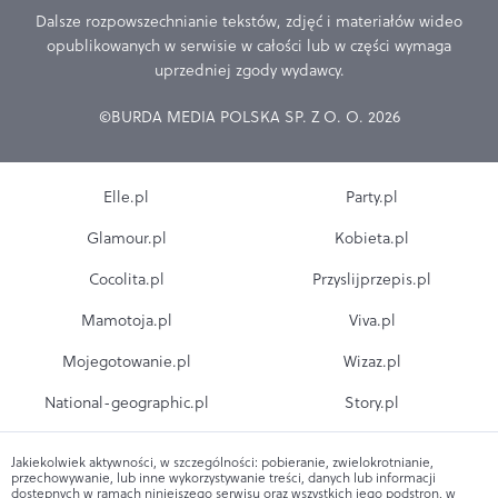
Dalsze rozpowszechnianie tekstów, zdjęć i materiałów wideo
opublikowanych w serwisie w całości lub w części wymaga
uprzedniej zgody wydawcy.
©BURDA MEDIA POLSKA SP. Z O. O. 2026
Elle.pl
Party.pl
Glamour.pl
Kobieta.pl
Cocolita.pl
Przyslijprzepis.pl
Mamotoja.pl
Viva.pl
Mojegotowanie.pl
Wizaz.pl
National-geographic.pl
Story.pl
Jakiekolwiek aktywności, w szczególności: pobieranie, zwielokrotnianie,
przechowywanie, lub inne wykorzystywanie treści, danych lub informacji
dostępnych w ramach niniejszego serwisu oraz wszystkich jego podstron, w