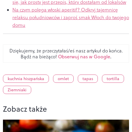
się, jak prosty jest przepis, który dostałam od lokalsów
Na czym polega włoski aperitif? Odkryj tajemnicę
relaksu południowców i zaproś smak Włoch do twojego
domu
Dziękujemy, że przeczytałaś/eś nasz artykuł do końca.
Bądź na bieżąco!
Obserwuj nas w Google
.
kuchnia hiszpańska
omlet
tapas
tortilla
Ziemniaki
Zobacz także