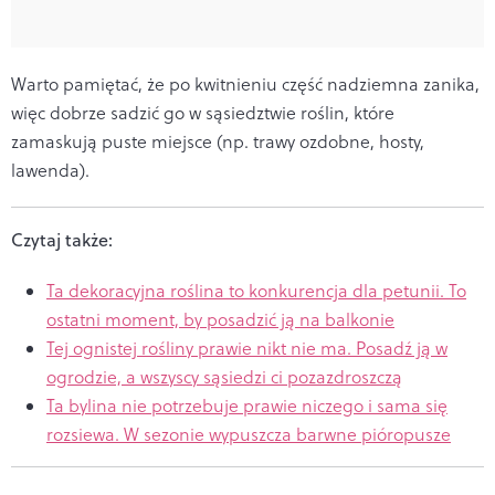
Warto pamiętać, że po kwitnieniu część nadziemna zanika,
więc dobrze sadzić go w sąsiedztwie roślin, które
zamaskują puste miejsce (np. trawy ozdobne, hosty,
lawenda).
Czytaj także:
Ta dekoracyjna roślina to konkurencja dla petunii. To
ostatni moment, by posadzić ją na balkonie
Tej ognistej rośliny prawie nikt nie ma. Posadź ją w
ogrodzie, a wszyscy sąsiedzi ci pozazdroszczą
Ta bylina nie potrzebuje prawie niczego i sama się
rozsiewa. W sezonie wypuszcza barwne pióropusze