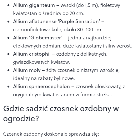
Allium giganteum
– wysoki (do 1,5 m), fioletowy
kwiatostan o średnicy do 20 cm.
Allium aflatunense ‘Purple Sensation’
–
ciemnofioletowe kule, około 80–100 cm.
Allium ‘Globemaster’
– jedna z najbardziej
efektownych odmian, duże kwiatostany i silny wzrost.
Allium cristophii
– ozdobny z delikatnych,
gwiazdkowatych kwiatów.
Allium moly
– żółty czosnek o niższym wzroście,
idealny na rabaty bylinowe.
Allium sphaerocephalon
– czosnek główkowaty, z
oryginalnym kwiatostanem w formie stożka.
Gdzie sadzić czosnek ozdobny w
ogrodzie?
Czosnek ozdobny doskonale sprawdza się: