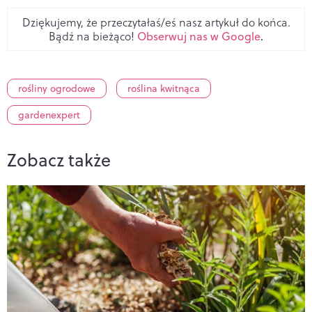
Dziękujemy, że przeczytałaś/eś nasz artykuł do końca.
Bądź na bieżąco!
Obserwuj nas w Google
.
rośliny ogrodowe
roślina kwitnąca
gardenexpert
Zobacz także