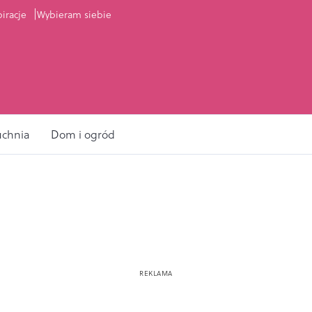
piracje
Wybieram siebie
uchnia
Dom i ogród