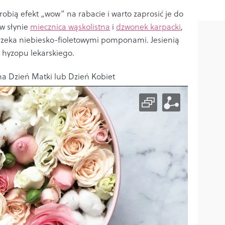
robią efekt „wow” na rabacie i warto zaprosić je do
w słynie
miecznica wąskolistna
i
dzwonek karpacki
,
a, urzeka niebiesko-fioletowymi pomponami. Jesienią
 hyzopu lekarskiego.
 na Dzień Matki lub Dzień Kobiet