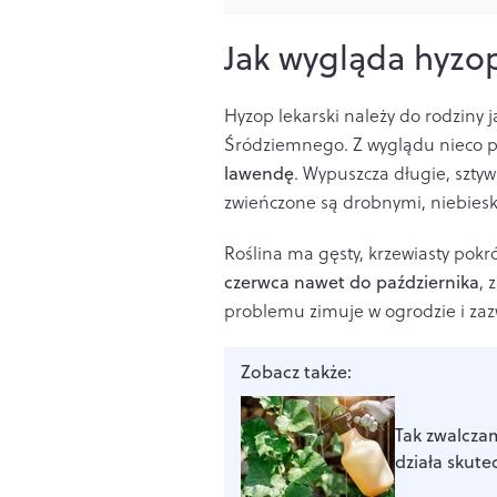
Jak wygląda hyzop
Hyzop lekarski należy do rodziny 
Śródziemnego. Z wyglądu nieco p
lawendę
. Wypuszcza długie, szty
zwieńczone są drobnymi, niebiesk
Roślina ma gęsty, krzewiasty pokró
czerwca nawet do października
, 
problemu zimuje w ogrodzie i za
Zobacz także:
Tak zwalcza
działa skute