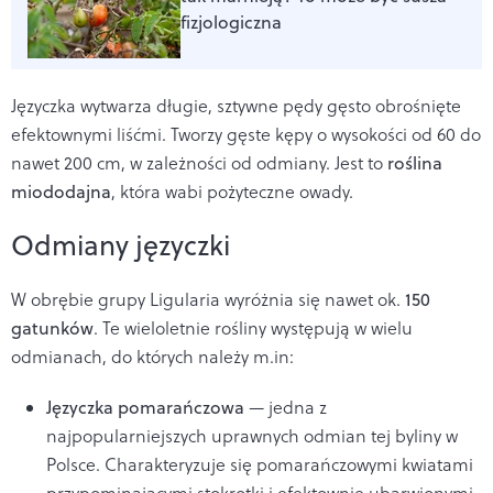
fizjologiczna
Języczka wytwarza długie, sztywne pędy gęsto obrośnięte
efektownymi liśćmi. Tworzy gęste kępy o wysokości od 60 do
nawet 200 cm, w zależności od odmiany. Jest to
roślina
miododajna
, która wabi pożyteczne owady.
Odmiany języczki
W obrębie grupy Ligularia wyróżnia się nawet ok.
150
gatunków
. Te wieloletnie rośliny występują w wielu
odmianach, do których należy m.in:
Języczka pomarańczowa
— jedna z
najpopularniejszych uprawnych odmian tej byliny w
Polsce. Charakteryzuje się pomarańczowymi kwiatami
przypominającymi stokrotki i efektownie ubarwionymi