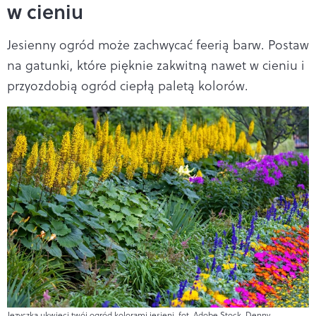
w cieniu
Jesienny ogród może zachwycać feerią barw. Postaw
na gatunki, które pięknie zakwitną nawet w cieniu i
przyozdobią ogród ciepłą paletą kolorów.
Języczka ukwieci twój ogród kolorami jesieni, fot. Adobe Stock, Denny