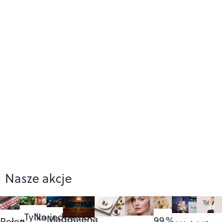
Nasze akcje
Na
„Tylko jedna noc”
Magdalena
99%
Pełen