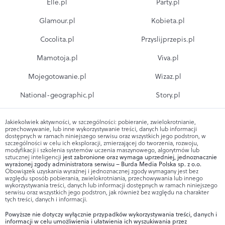
Elle.pl
Party.pl
Glamour.pl
Kobieta.pl
Cocolita.pl
Przyslijprzepis.pl
Mamotoja.pl
Viva.pl
Mojegotowanie.pl
Wizaz.pl
National-geographic.pl
Story.pl
Jakiekolwiek aktywności, w szczególności: pobieranie, zwielokrotnianie,
przechowywanie, lub inne wykorzystywanie treści, danych lub informacji
dostępnych w ramach niniejszego serwisu oraz wszystkich jego podstron, w
szczególności w celu ich eksploracji, zmierzającej do tworzenia, rozwoju,
modyfikacji i szkolenia systemów uczenia maszynowego, algorytmów lub
sztucznej inteligencji
jest zabronione oraz wymaga uprzedniej, jednoznacznie
wyrażonej zgody administratora serwisu – Burda Media Polska sp. z o.o.
Obowiązek uzyskania wyraźnej i jednoznacznej zgody wymagany jest bez
względu sposób pobierania, zwielokrotniania, przechowywania lub innego
wykorzystywania treści, danych lub informacji dostępnych w ramach niniejszego
serwisu oraz wszystkich jego podstron, jak również bez względu na charakter
tych treści, danych i informacji.
Powyższe nie dotyczy wyłącznie przypadków wykorzystywania treści, danych i
informacji w celu umożliwienia i ułatwienia ich wyszukiwania przez