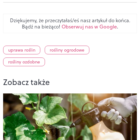
Dziękujemy, że przeczytałaś/eś nasz artykuł do końca.
Bądź na bieżąco!
Obserwuj nas w Google
.
uprawa roślin
rośliny ogrodowe
rośliny ozdobne
Zobacz także