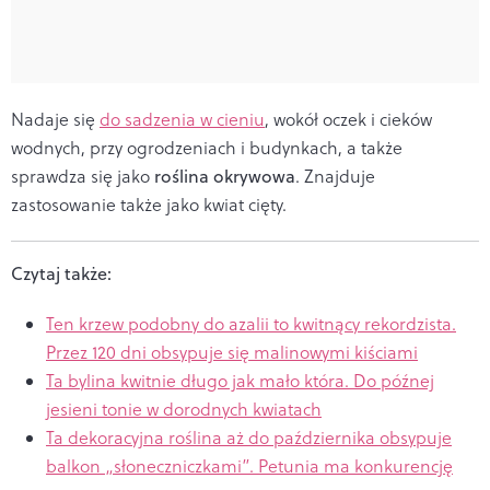
Nadaje się
do sadzenia w cieniu
, wokół oczek i cieków
wodnych, przy ogrodzeniach i budynkach, a także
sprawdza się jako
roślina okrywowa
. Znajduje
zastosowanie także jako kwiat cięty.
Czytaj także:
Ten krzew podobny do azalii to kwitnący rekordzista.
Przez 120 dni obsypuje się malinowymi kiściami
Ta bylina kwitnie długo jak mało która. Do późnej
jesieni tonie w dorodnych kwiatach
Ta dekoracyjna roślina aż do października obsypuje
balkon „słoneczniczkami”. Petunia ma konkurencję