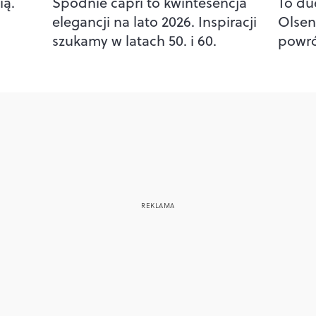
ią.
Spodnie capri to kwintesencja
To due
elegancji na lato 2026. Inspiracji
Olsen
szukamy w latach 50. i 60.
powró