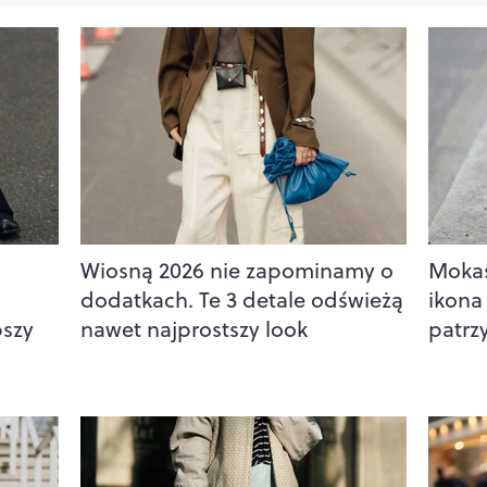
Wiosną 2026 nie zapominamy o
Mokas
dodatkach. Te 3 detale odświeżą
ikona 
pszy
nawet najprostszy look
patrz