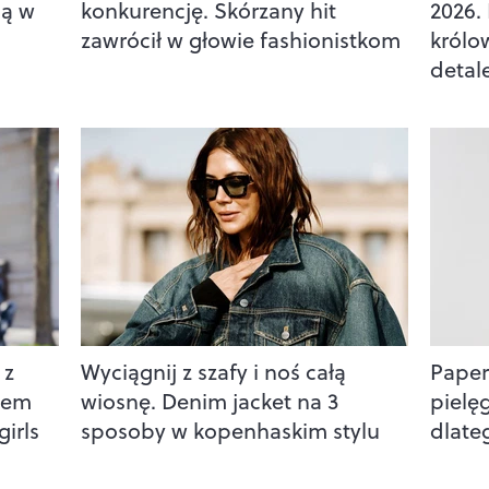
ją w
konkurencję. Skórzany hit
2026.
zawrócił w głowie fashionistkom
królo
detal
 z
Wyciągnij z szafy i noś całą
Paper 
atem
wiosnę. Denim jacket na 3
pielę
girls
sposoby w kopenhaskim stylu
dlate