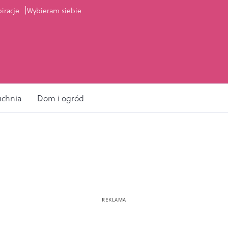
piracje
Wybieram siebie
uchnia
Dom i ogród