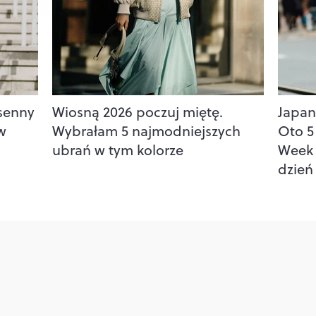
osenny
Wiosną 2026 poczuj miętę.
Japane
 w
Wybrałam 5 najmodniejszych
Oto 5 
ubrań w tym kolorze
Week 
dzień