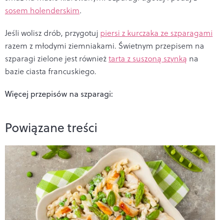
sosem holenderskim
.
Jeśli wolisz drób, przygotuj
piersi z kurczaka ze szparagami
razem z młodymi ziemniakami. Świetnym przepisem na
szparagi zielone jest również
tarta z suszoną szynką
na
bazie ciasta francuskiego.
Więcej przepisów na szparagi:
Powiązane treści