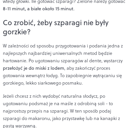
wtedy główki. Ile gotować szparagi? Zielone należy gotować
8-11 minut, a białe około 15 minut
.
Co zrobić, żeby szparagi nie były
gorzkie?
W zależności od sposobu przygotowania i podania jedna z
najlepszych najbardziej uniwersalnych metod będzie
hartowanie. Po ugotowaniu szparagów al dente, wystarczy
przełożyć je do miski z lodem
, aby zakończyć proces
gotowania wewnątrz łodyg. To zapobiegnie wytrącaniu się
gorzkiego, lekko siarkowego posmaku.
Jeżeli chcesz z nich wydobyć naturalna słodycz, po
ugotowaniu podsmaż je na maśle z odrobiną soli - to
najprostszy przepis na szparagi. W ten sposób podaj
szparagi do makaronu, jako przystawkę lub na kanapki z
pastą warzywną.