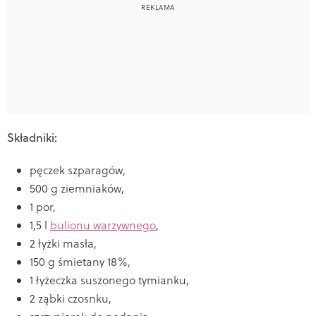
Składniki:
pęczek szparagów,
500 g ziemniaków,
1 por,
1,5 l
bulionu warzywnego
,
2 łyżki masła,
150 g śmietany 18%,
1 łyżeczka suszonego tymianku,
2 ząbki czosnku,