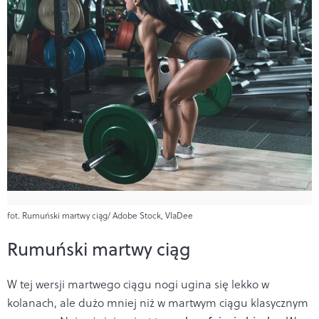
fot. Rumuński martwy ciąg/ Adobe Stock, VlaDee
Rumuński martwy ciąg
W tej wersji martwego ciągu nogi ugina się lekko w
kolanach, ale dużo mniej niż w martwym ciągu klasycznym