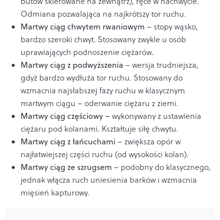
butów skierowane na zewnątrz), ręce w nachwycie.
Odmiana pozwalająca na najkrótszy tor ruchu.
Martwy ciąg chwytem rwaniowym
– stopy wąsko,
bardzo szeroki chwyt. Stosowany zwykle u osób
uprawiających podnoszenie ciężarów.
Martwy ciąg z podwyższenia
– wersja trudniejsza,
gdyż bardzo wydłuża tor ruchu. Stosowany do
wzmacnia najsłabszej fazy ruchu w klasycznym
martwym ciągu – oderwanie ciężaru z ziemi.
Martwy ciąg częściowy –
wykonywany z ustawienia
ciężaru pod kolanami. Kształtuje siłę chwytu.
Martwy ciąg z
łańcuchami
– zwiększa opór w
najłatwiejszej części ruchu (od wysokości kolan).
Martwy ciąg z
e szrugsem
– podobny do klasycznego,
jednak włącza ruch uniesienia barków i wzmacnia
mięsień kapturowy.