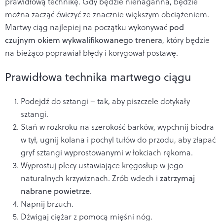
prawidłową technikę. Gdy będzie nienaganna, będzie
można zacząć ćwiczyć ze znacznie większym obciążeniem.
Martwy ciąg najlepiej na początku wykonywać
pod
czujnym okiem wykwalifikowanego trenera
, który będzie
na bieżąco poprawiał błędy i korygował postawę.
Prawidłowa technika martwego ciągu
Podejdź do sztangi – tak, aby piszczele dotykały
sztangi.
Stań w rozkroku na szerokość barków, wypchnij biodra
w tył, ugnij kolana i pochyl tułów do przodu, aby złapać
gryf sztangi wyprostowanymi w łokciach rękoma.
Wyprostuj plecy ustawiające kręgosłup w jego
naturalnych krzywiznach. Zrób wdech i
zatrzymaj
nabrane powietrze
.
Napnij brzuch.
Dźwigaj ciężar z pomocą mięśni nóg.