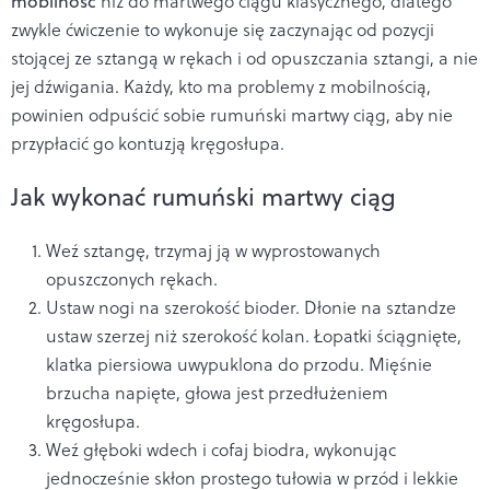
mobilność
niż do martwego ciągu klasycznego, dlatego
zwykle ćwiczenie to wykonuje się zaczynając od pozycji
stojącej ze sztangą w rękach i od opuszczania sztangi, a nie
jej dźwigania. Każdy, kto ma problemy z mobilnością,
powinien odpuścić sobie rumuński martwy ciąg, aby nie
przypłacić go kontuzją kręgosłupa.
Jak wykonać rumuński martwy ciąg
Weź sztangę, trzymaj ją w wyprostowanych
opuszczonych rękach.
Ustaw nogi na szerokość bioder. Dłonie na sztandze
ustaw szerzej niż szerokość kolan. Łopatki ściągnięte,
klatka piersiowa uwypuklona do przodu. Mięśnie
brzucha napięte, głowa jest przedłużeniem
kręgosłupa.
Weź głęboki wdech i cofaj biodra, wykonując
jednocześnie skłon prostego tułowia w przód i lekkie