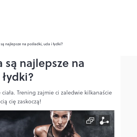
 są najlepsze na pośladki, uda i łydki?
a są najlepsze na
 łydki?
ę ciała. Trening zajmie ci zaledwie kilkanaście
cią cię zaskoczą!