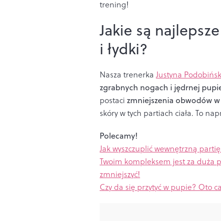
trening!
Jakie są najlepsz
i łydki?
Nasza trenerka
Justyna Podobińs
zgrabnych nogach i jędrnej pupi
postaci
zmniejszenia obwodów w 
skóry w tych partiach ciała. To na
Polecamy!
Jak wyszczuplić wewnętrzną parti
Twoim kompleksem jest za duża pu
zmniejszyć!
Czy da się przytyć w pupie? Oto 