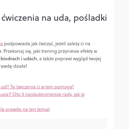
e ćwiczenia na uda, pośladki
ka
podpowiada jak ćwiczyć, jeżeli zależy ci na
e
. Przekonaj się, jaki trening przyniesie efekty w
biodrach i udach
, a także poprawi wygląd twojej
prawdę działa!
ę ud? Te ćwiczenia ci w tym pomogą!
pa? Oto 3 najskuteczniejsze rady, jak ją
cała prawda na ten temat