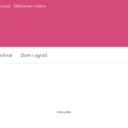
piracje
Wybieram siebie
uchnia
Dom i ogród