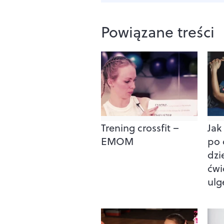
Powiązane treści
Trening crossfit –
Jak
EMOM
po 
dzi
ćwi
ulg