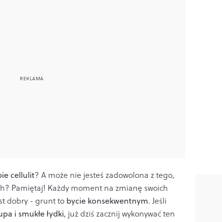
e cellulit
? A może nie jesteś zadowolona z tego,
tach? Pamiętaj! Każdy moment na zmianę swoich
t dobry - grunt to
bycie konsekwentnym
. Jeśli
upa i smukłe łydki
, już dziś zacznij wykonywać ten