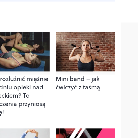
 rozluźnić mięśnie
Mini band – jak
dniu opieki nad
ćwiczyć z taśmą
eckiem? To
czenia przyniosą
ę!