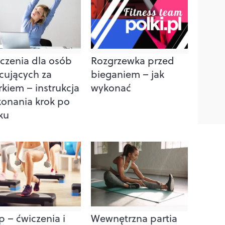
czenia dla osób
Rozgrzewka przed
cujących za
bieganiem – jak
rkiem – instrukcja
wykonać
onania krok po
ku
p – ćwiczenia i
Wewnętrzna partia