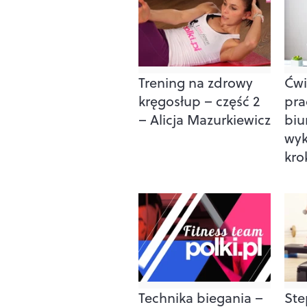
Trening na zdrowy
Ćwi
kręgosłup – część 2
pra
– Alicja Mazurkiewicz
biu
wyk
kro
Technika biegania –
Ste