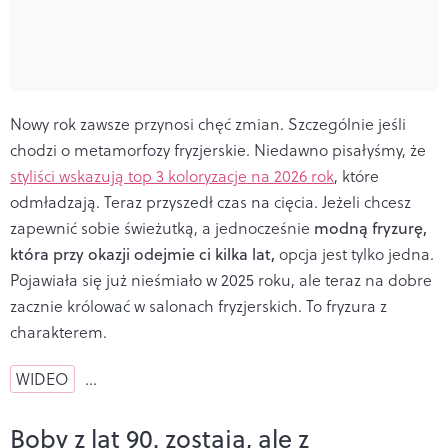
Nowy rok zawsze przynosi chęć zmian. Szczególnie jeśli
chodzi o metamorfozy fryzjerskie. Niedawno pisałyśmy, że
styliści wskazują top 3 koloryzacje na 2026 rok
, które
odmładzają. Teraz przyszedł czas na cięcia. Jeżeli chcesz
zapewnić sobie świeżutką, a jednocześnie
modną fryzurę,
która przy okazji odejmie ci kilka lat,
opcja jest tylko jedna.
Pojawiała się już nieśmiało w 2025 roku, ale teraz na dobre
zacznie królować w salonach fryzjerskich. To fryzura z
charakterem.
WIDEO
…
Boby z lat 90. zostają, ale z