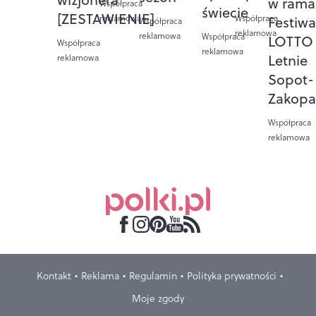
w rama
Współpraca
świecie
[ZESTAWIENIE]
Współpraca
reklamowa
Festiwa
Współpraca
reklamowa
reklamowa
Współpraca
LOTTO 
Współpraca
reklamowa
Letnie
reklamowa
Sopot-
Zakopa
Współpraca
reklamowa
Kontakt
Reklama
Regulamin
Polityka prywatności
Moje zgody