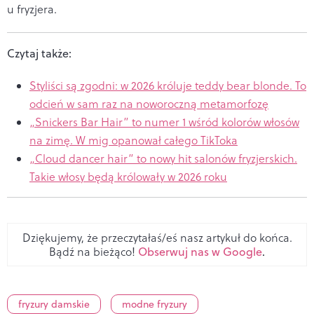
u fryzjera.
Czytaj także:
Styliści są zgodni: w 2026 króluje teddy bear blonde. To
odcień w sam raz na noworoczną metamorfozę
„Snickers Bar Hair” to numer 1 wśród kolorów włosów
na zimę. W mig opanował całego TikToka
„Cloud dancer hair” to nowy hit salonów fryzjerskich.
Takie włosy będą królowały w 2026 roku
Dziękujemy, że przeczytałaś/eś nasz artykuł do końca.
Bądź na bieżąco!
Obserwuj nas w Google
.
fryzury damskie
modne fryzury