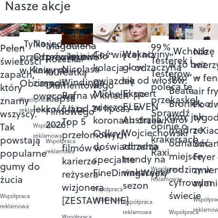
Nasze akcje
Na
„Tylko jedna noc”
Magdalena
99%
Pełen
„Wchodzę
Nie
Wakacyjny
Coś więcej niż
„Jej piekło”
Orzeźwienie:
przedpremierowo
Różczka
Testerek i
świeżości
w to bez
wierz
glow zaczyna
kolacja – od
Nicolasa
kawy na
w Kinie na
laureatką
Testerów
zapach,
lęku” –
w fe
się od włosów.
gwiazdek
Windinga
zimno i
Obcasach
Diamentowego
poleca tę
który
Beata
air f
Ekspert
Michelin po
Refna w kinach
owocowa
Klapsa
przekąskę!
znamy
Współpraca
Broniek o
Po d
ELEVEN
wieczory w
już od 24 lipca.
lekkość lata
Filmowego
Sprawdź
reklamowa
wszyscy.
tym, jak
tygo
Australia Karol
koronach drzew.
Top 5
2026!
opinie o
Tak
Współpraca
mądrze
z Xia
Wojciechowski
Odkryj
przełomowych
reklamowa
krakersach
powstają
odnaleźć
Smart
Współpraca
zdradza
doświadczenia
filmów w
Raxi
popularne
reklamowa
miejsce
Fryer
trendy na
specjalne
karierze
gumy do
rodziny w
zmie
Współpraca
wakacyjny
FineDiningWeek®
reżysera-
żucia
reklamowa
cyfrowym
zdan
sezon
wizjonera
Współpraca
świecie
Współpraca
[ZESTAWIENIE]
Współpra
reklamowa
Współpraca
reklamowa
reklamo
reklamowa
Współpraca
Współpraca