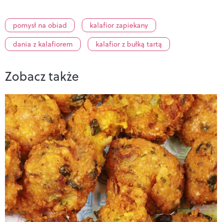
pomysł na obiad
kalafior zapiekany
dania z kalafiorem
kalafior z bułką tartą
Zobacz także