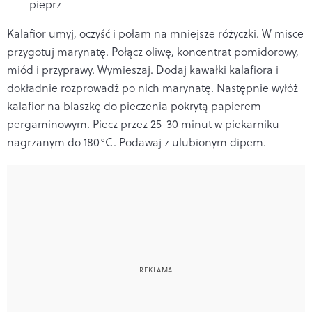
pieprz
Kalafior umyj, oczyść i połam na mniejsze ró
życzki. W misce
przygotuj marynatę. Połącz oliwę, koncentrat pomidorowy,
mi
ód i przyprawy
. W
ymieszaj. Dodaj kawałki kalafiora i
dokładnie rozprowadź po nich marynatę. Następnie wyłóż
kalafior na blaszkę do pieczenia pokrytą papierem
pergaminowym. Piecz przez 25-30 minut w piekarniku
nagrzanym do 180°C. Podawaj z ulubionym dipem.