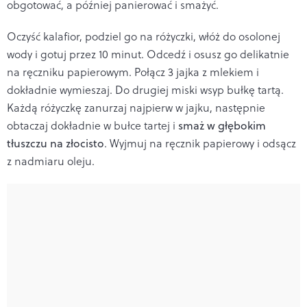
obgotować, a później panierować i smażyć.
Oczy
ść kalafior, podziel go na r
ó
życzki, wł
ó
ż do osolonej
wody i gotuj przez 10 minut.
Odcedź i osusz go delikatnie
na ręczniku papierowym. Połącz 3 jajka z mlekiem i
dokładnie wymieszaj. Do drugiej miski wsyp bułkę tartą.
Każdą r
ó
życzkę zanurzaj najpierw w jajku, następnie
obtaczaj dokładnie w bułce tartej i
smaż w głębokim
tłuszczu na złocisto
. Wyjmuj na ręcznik papierowy i odsącz
z nadmiaru oleju.