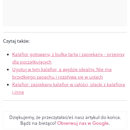
Czytaj także:
Kalafior gotowany, z bu
łką tartą i zapiekany - przepisy
dla początkujących
Ugotuj w tym kalafior, a wyjdzie idealny. Nie ma
brzydkiego zapachu i rozp
ływa się w ustach
Kalafior: zapiekany kalafior w ca
łości, placki z kalafiora
i inne
Dziękujemy, że przeczytałaś/eś nasz artykuł do końca.
Bądź na bieżąco!
Obserwuj nas w Google
.