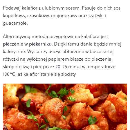
Podawaj kalafior z ulubionym sosem. Pasuje do nich sos
koperkowy, czosnkowy, majonezowy oraz tzatzyki i
guacamole.
Alternatywn
ą metodą przygotowania kalafiora jest
pieczenie w piekarniku
. Dzięki temu danie będzie mniej
kaloryczne. Wystarczy ułożyć obtoczone w bułce tartej
r
ó
życzki na wyłożonej papierem blasze do pieczenia,
skropić oliwą i piec przez 20
-25 minut w temperaturze
180
°C, a
ż kalafior stanie się złocisty.