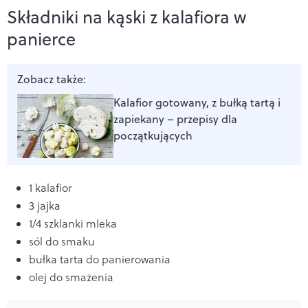
Składniki na kąski z kalafiora w
panierce
Zobacz także:
Kalafior gotowany, z bułką tartą i
zapiekany – przepisy dla
początkujących
1
kalafior
3 jajka
1/4 szklanki mleka
s
ól do smaku
bu
łka tarta do panierowania
olej do smażenia