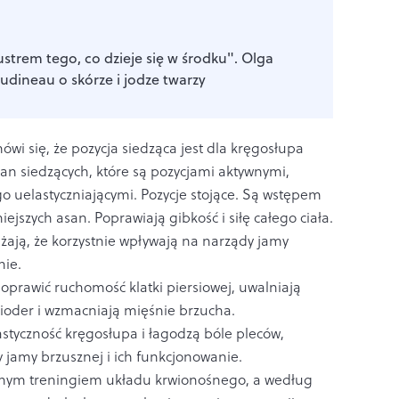
lustrem tego, co dzieje się w środku". Olga
dineau o skórze i jodze twarzy
wi się, że pozycja siedząca jest dla kręgosłupa
asan siedzących, które są pozycjami aktywnymi,
o uelastyczniającymi. Pozycje stojące. Są wstępem
niejszych asan. Poprawiają gibkość i siłę całego ciała.
żają, że korzystnie wpływają na narządy jamy
nie.
oprawić ruchomość klatki piersiowej, uwalniają
bioder i wzmacniają mięśnie brzucha.
styczność kręgosłupa i łagodzą bóle pleców,
y jamy brzusznej i ich funkcjonowanie.
nym treningiem układu krwionośnego, a według