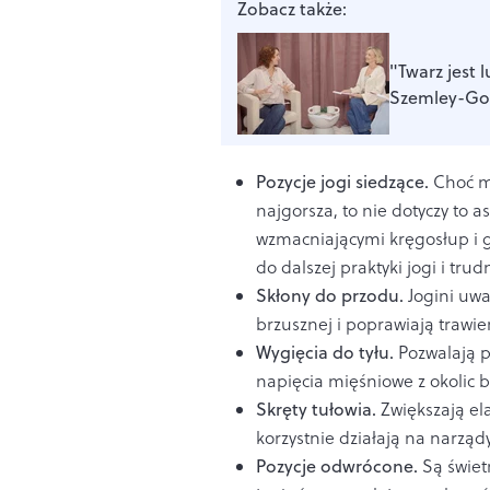
Zobacz także:
"Twarz jest 
Szemley-Gou
Pozycje jogi siedzące.
Choć mó
najgorsza, to nie dotyczy to 
wzmacniającymi kręgosłup i g
do dalszej praktyki jogi i trud
Skłony do przodu.
Jogini uwa
brzusznej i poprawiają trawie
Wygięcia do tyłu.
Pozwalają p
napięcia mięśniowe z okolic 
Skręty tułowia.
Zwiększają ela
korzystnie działają na narząd
Pozycje odwrócone.
Są świet