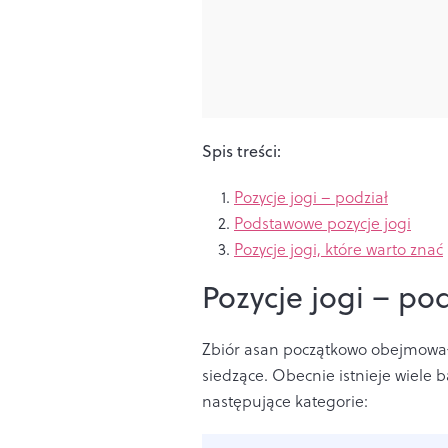
Spis treści:
Pozycje jogi – podział
Podstawowe pozycje jogi
Pozycje jogi, które warto znać
Pozycje jogi – pod
Zbiór asan początkowo obejmował p
siedzące. Obecnie istnieje wiele ba
następujące kategorie: