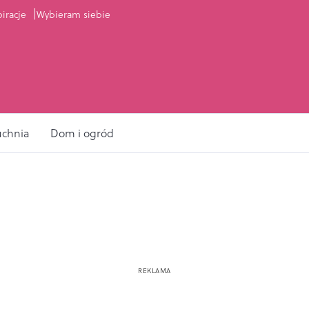
piracje
Wybieram siebie
uchnia
Dom i ogród