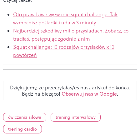
Oto prawdziwe wyzwanie squat challenge. Tak
wzmocnisz pośladki i uda w 3 minuty
Najbardziej szkodliwy mit o przysiadach. Zobacz, co
traciłaś, postępując zgodnie z nim
Squat challange: 10 rodzajów przysiadów x 10
powtórzeń
Dziękujemy, że przeczytałaś/eś nasz artykuł do końca.
Bądź na bieżąco!
Obserwuj nas w Google
.
ćwiczenia siłowe
trening interwałowy
trening cardio