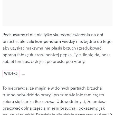
Podsuwamy ci nie nie tylko skuteczne ćwiczenia na dół
brzucha, ale
całe kompendium wiedzy
niezbędne do tego,
aby uzyskać maksymalnie płaski brzuch i zredukować
oporną fałdkę tłuszczu poniżej pępka. Tyle, ile się da, bo u
kobiet ten tłuszczyk jest po prostu potrzebny.
WIDEO
…
To nieprawda, że mięśnie w dolnych partiach brzucha
trudno pobudzić do pracy i przez to właśnie tam często
zbiera się tkanka tłuszczowa. Udowodnimy ci, że umiesz
pracować dolną częścią mięśni brzucha i pokażemy, jak
najlepiej to robić. Specjalnie dla ciebie przygotowałyśmy
10