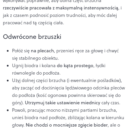
wykonywać poprawnie, aby dolna część brzucha
rzeczywiście pracowała z maksymalną instensywnością
, i
jak z czasem podnosić poziom trudności, aby móc dalej
pracować nad tą częścią ciała.
Odwrócone brzuszki
Połóż się
na plecach
, przenieś ręce za głowę i chwyć
się stabilnego obiektu.
Ugnij biodra i kolana
do kąta prostego
, łydki
równolegle do podłoża.
Użyj dolnej części brzucha (i ewentualnie pośladków),
aby zacząć od dociśnięcia lędźwiowego odcinka pleców
do podłoża (kość ogonowa powinna skierować się do
góry).
Utrzymuj takie ustawienie miednicy
cały czas.
Powoli, pracując mocno niższymi partiami brzucha,
unieś biodra nad podłoże, zbliżając kolana w kierunku
głowy.
Nie chodzi o mocniejsze zgięcie bioder
, ale o