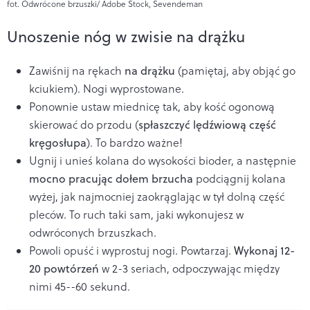
fot. Odwrócone brzuszki/ Adobe Stock, Sevendeman
Unoszenie nóg w zwisie na drążku
Zawiśnij na rękach
na drążku
(pamiętaj, aby objąć go
kciukiem). Nogi wyprostowane.
Ponownie ustaw miednicę tak, aby kość ogonową
skierować do przodu (
spłaszczyć lędźwiową część
kręgosłupa
). To bardzo ważne!
Ugnij i unieś kolana do wysokości bioder, a następnie
mocno pracując dołem brzucha
podciągnij kolana
wyżej, jak najmocniej zaokrąglając w tył dolną część
pleców. To ruch taki sam, jaki wykonujesz w
odwróconych brzuszkach.
Powoli opuść i wyprostuj nogi. Powtarzaj.
Wykonaj 12-
20 powtórzeń
w 2-3 seriach, odpoczywając między
nimi 45--60 sekund.