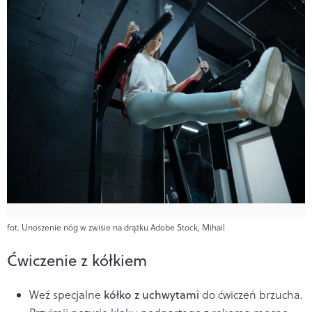
fot. Unoszenie nóg w zwisie na drążku Adobe Stock, Mihail
Ćwiczenie z kółkiem
Weź specjalne
kółko z uchwytami
do ćwiczeń brzucha.