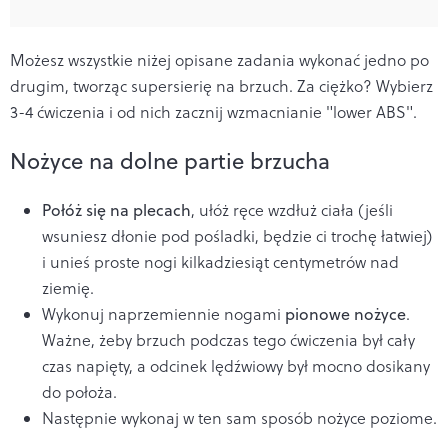
Możesz wszystkie niżej opisane zadania wykonać jedno po
drugim, tworząc supersierię na brzuch. Za ciężko? Wybierz
3-4 ćwiczenia i od nich zacznij wzmacnianie "lower ABS".
Nożyce na dolne partie brzucha
Połóż się na plecach
, ułóż ręce wzdłuż ciała (jeśli
wsuniesz dłonie pod pośladki, będzie ci trochę łatwiej)
i unieś proste nogi kilkadziesiąt centymetrów nad
ziemię.
Wykonuj naprzemiennie nogami
pionowe nożyce
.
Ważne, żeby brzuch podczas tego ćwiczenia był cały
czas napięty, a odcinek lędźwiowy był mocno dosikany
do położa.
Następnie wykonaj w ten sam sposób nożyce poziome.