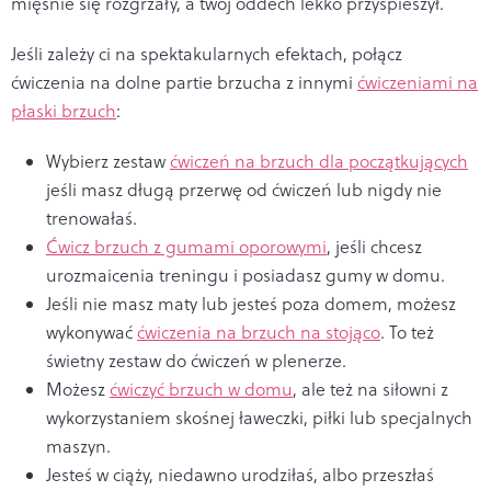
mięśnie się rozgrzały, a twój oddech lekko przyspieszył.
Jeśli zależy ci na spektakularnych efektach, połącz
ćwiczenia na dolne partie brzucha z innymi
ćwiczeniami na
płaski brzuch
:
Wybierz zestaw
ćwiczeń na brzuch dla początkujących
jeśli masz długą przerwę od ćwiczeń lub nigdy nie
trenowałaś.
Ćwicz brzuch z gumami oporowymi
, jeśli chcesz
urozmaicenia treningu i posiadasz gumy w domu.
Jeśli nie masz maty lub jesteś poza domem, możesz
wykonywać
ćwiczenia na brzuch na stojąco
. To też
świetny zestaw do ćwiczeń w plenerze.
Możesz
ćwiczyć brzuch w domu
, ale też na siłowni z
wykorzystaniem skośnej ławeczki, piłki lub specjalnych
maszyn.
Jesteś w ciąży, niedawno urodziłaś, albo przeszłaś