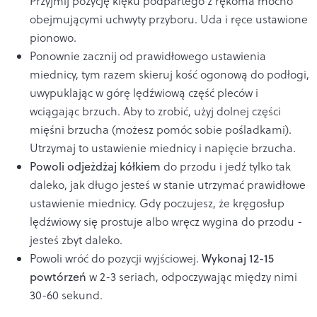
Przyjmij pozycję klęku podpartego z rękoma mocno
obejmującymi uchwyty przyboru. Uda i ręce ustawione
pionowo.
Ponownie zacznij od prawidłowego ustawienia
miednicy, tym razem skieruj kość ogonową do podłogi,
uwypuklając w górę lędźwiową część pleców i
wciągając brzuch. Aby to zrobić, użyj dolnej części
mięśni brzucha (możesz pomóc sobie pośladkami).
Utrzymaj to ustawienie miednicy i napięcie brzucha.
Powoli odjeżdżaj kółkiem
do przodu i jedź tylko tak
daleko, jak długo jesteś w stanie utrzymać prawidłowe
ustawienie miednicy. Gdy poczujesz, że kręgosłup
lędźwiowy się prostuje albo wręcz wygina do przodu -
jesteś zbyt daleko.
Powoli wróć do pozycji wyjściowej.
Wykonaj 12-15
powtórzeń
w 2-3 seriach, odpoczywając między nimi
30-60 sekund.